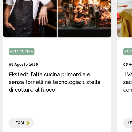
ALTA CUCINA
NUO
08 Agosto 2026
08 A
Ekstedt, l’alta cucina primordiale
Il 
senza fornelli né tecnologia: 1 stella
sac
di cotture al fuoco
co
LEGGI
LE