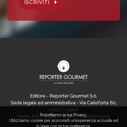
ISCRIVITI
Editore - Reporter Gourmet S.r.l.
Sede legale ed amministrativa - Via Carloforte 60,
09123 Cagliari
Rispettiamo la tua Privacy.
Partita IVA / Codice Fiscale - 03406920920
Utilizziamo cookie per assicurarti un’esperienza accurata ed
in linea con le tue preferenze.