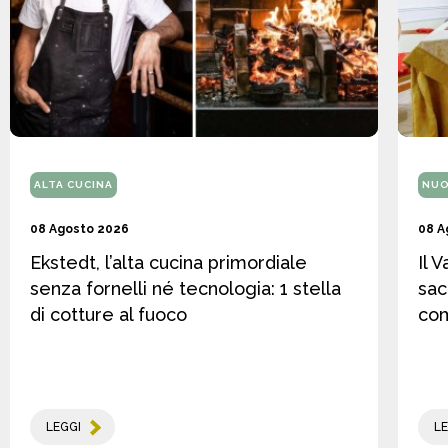
ALTA CUCINA
NUO
08 Agosto 2026
08 A
Ekstedt, l’alta cucina primordiale
Il 
senza fornelli né tecnologia: 1 stella
sac
di cotture al fuoco
co
LEGGI
LE