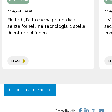
ALTA CUCINA
NUO
08 Agosto 2026
08 A
Ekstedt, l’alta cucina primordiale
Il 
senza fornelli né tecnologia: 1 stella
sac
di cotture al fuoco
co
LEGGI
LE
Torna a Ultime notizie
Condividi: