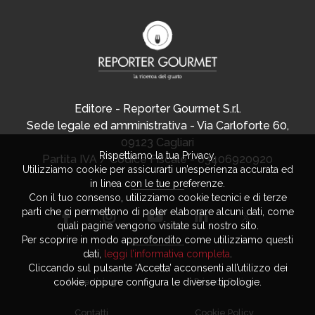
Editore - Reporter Gourmet S.r.l.
Sede legale ed amministrativa - Via Carloforte 60,
09123 Cagliari
Rispettiamo la tua Privacy.
Partita IVA / Codice Fiscale - 03406920920
Utilizziamo cookie per assicurarti un’esperienza accurata ed
in linea con le tue preferenze.
Con il tuo consenso, utilizziamo cookie tecnici e di terze
parti che ci permettono di poter elaborare alcuni dati, come
quali pagine vengono visitate sul nostro sito.
Per scoprire in modo approfondito come utilizziamo questi
dati,
leggi l’informativa completa
.
Cliccando sul pulsante ‘Accetta’ acconsenti all’utilizzo dei
cookie, oppure configura le diverse tipologie.
Advertising
Privacy Policy
Contatti
Cookie Policy