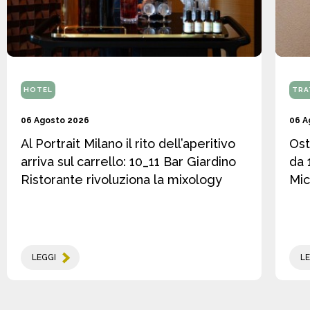
HOTEL
TRA
06 Agosto 2026
06 A
Al Portrait Milano il rito dell’aperitivo
Ost
arriva sul carrello: 10_11 Bar Giardino
da 
Ristorante rivoluziona la mixology
Mic
LEGGI
LE