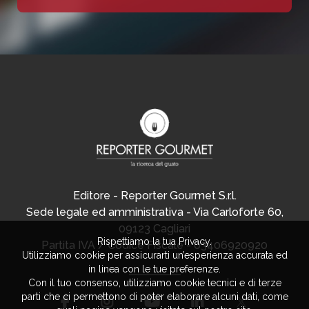
Editore - Reporter Gourmet S.r.l.
Sede legale ed amministrativa - Via Carloforte 60,
09123 Cagliari
Rispettiamo la tua Privacy.
Partita IVA / Codice Fiscale - 03406920920
Utilizziamo cookie per assicurarti un’esperienza accurata ed
in linea con le tue preferenze.
Con il tuo consenso, utilizziamo cookie tecnici e di terze
parti che ci permettono di poter elaborare alcuni dati, come