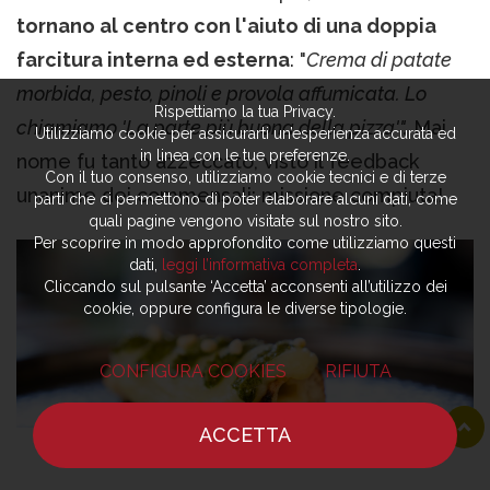
tornano al centro con l'aiuto di una doppia
farcitura interna ed esterna
: "
Crema di patate
morbida, pesto, pinoli e provola affumicata. Lo
Rispettiamo la tua Privacy.
chiamiamo 'La parte più buona della pizza'".
Mai
Utilizziamo cookie per assicurarti un’esperienza accurata ed
in linea con le tue preferenze.
nome fu tanto azzeccato, visto il feedback
Con il tuo consenso, utilizziamo cookie tecnici e di terze
unanime dei commensali: missione compiuta!
parti che ci permettono di poter elaborare alcuni dati, come
quali pagine vengono visitate sul nostro sito.
Per scoprire in modo approfondito come utilizziamo questi
dati,
leggi l’informativa completa
.
Cliccando sul pulsante ‘Accetta’ acconsenti all’utilizzo dei
cookie, oppure configura le diverse tipologie.
CONFIGURA COOKIES
RIFIUTA
ACCETTA
HOME
NOTIZIE
CHEF
DOVE MANGIARE