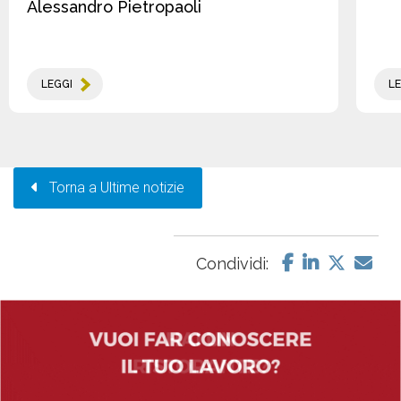
Alessandro Pietropaoli
LEGGI
LE
Torna a Ultime notizie
Condividi: