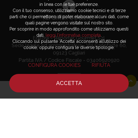
in linea con le tue preferenze.
Con il tuo consenso, utilizziamo cookie tecnici e di terze
parti che ci permettono di poter elaborare alcuni dati, come
quali pagine vengono visitate sul nostro sito.
Per scoprire in modo approfondito come utilizziamo questi
dati,
leggi l’informativa completa
.
Editore - Reporter Gourmet S.r.l.
Cliccando sul pulsante ‘Accetta’ acconsenti all’utilizzo dei
Sede legale ed amministrativa - Via Carloforte 60,
cookie, oppure configura le diverse tipologie.
09123 Cagliari
Partita IVA / Codice Fiscale - 03406920920
CONFIGURA COOKIES
RIFIUTA
ACCETTA
HOME
NOTIZIE
CHEF
DOVE MANGIARE
Advertising
Privacy Policy
Contatti
Cookie Policy