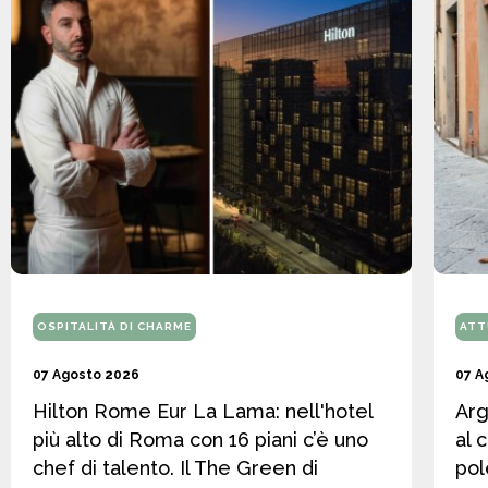
OSPITALITÀ DI CHARME
ATT
07 Agosto 2026
07 A
Hilton Rome Eur La Lama: nell'hotel
Arg
più alto di Roma con 16 piani c’è uno
al 
chef di talento. Il The Green di
pol