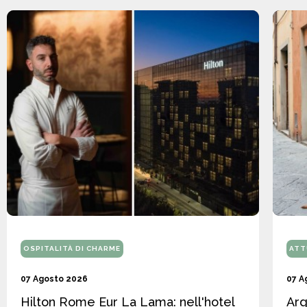
OSPITALITÀ DI CHARME
ATT
07 Agosto 2026
07 A
Hilton Rome Eur La Lama: nell'hotel
Arg