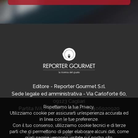
Editore - Reporter Gourmet S.r.l.
Sede legale ed amministrativa - Via Carloforte 60,
09123 Cagliari
Rispettiamo la tua Privacy.
Partita IVA / Codice Fiscale - 03406920920
Utilizziamo cookie per assicurarti un’esperienza accurata ed
in linea con le tue preferenze.
Con il tuo consenso, utilizziamo cookie tecnici e di terze
parti che ci permettono di poter elaborare alcuni dati, come
quali pagine vengono visitate sul nostro sito.