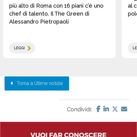
più alto di Roma con 16 piani c’è uno
al 
chef di talento. Il The Green di
pol
Alessandro Pietropaoli
LEGGI
LE
Torna a Ultime notizie
Condividi: