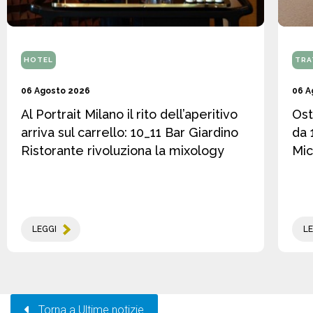
HOTEL
TRA
06 Agosto 2026
06 A
Al Portrait Milano il rito dell’aperitivo
Ost
arriva sul carrello: 10_11 Bar Giardino
da 
Ristorante rivoluziona la mixology
Mic
LEGGI
LE
Torna a Ultime notizie