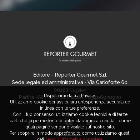
Editore - Reporter Gourmet S.r.l.
Sede legale ed amministrativa - Via Carloforte 60,
09123 Cagliari
Rispettiamo la tua Privacy.
Partita IVA / Codice Fiscale - 03406920920
Utilizziamo cookie per assicurarti un’esperienza accurata ed
in linea con le tue preferenze.
Con il tuo consenso, utilizziamo cookie tecnici e di terze
parti che ci permettono di poter elaborare alcuni dati, come
quali pagine vengono visitate sul nostro sito.
Per scoprire in modo approfondito come utilizziamo questi
dati,
leggi l’informativa completa
.