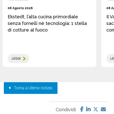
08 Agosto 2026
08 A
Ekstedt, l’alta cucina primordiale
Il 
senza fornelli né tecnologia: 1 stella
sac
di cotture al fuoco
co
LEGGI
LE
Torna a Ultime notizie
Condividi: