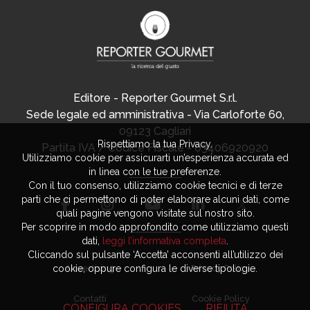
Editore - Reporter Gourmet S.r.l.
Sede legale ed amministrativa - Via Carloforte 60,
09123 Cagliari
Rispettiamo la tua Privacy.
Partita IVA / Codice Fiscale - 03406920920
Utilizziamo cookie per assicurarti un’esperienza accurata ed
in linea con le tue preferenze.
Con il tuo consenso, utilizziamo cookie tecnici e di terze
parti che ci permettono di poter elaborare alcuni dati, come
quali pagine vengono visitate sul nostro sito.
Per scoprire in modo approfondito come utilizziamo questi
dati,
leggi l’informativa completa
.
Cliccando sul pulsante ‘Accetta’ acconsenti all’utilizzo dei
Advertising
Privacy Policy
cookie, oppure configura le diverse tipologie.
Contatti
Cookie Policy
CONFIGURA COOKIES
RIFIUTA