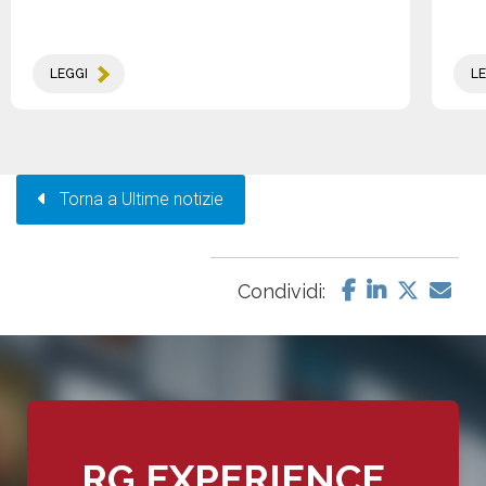
LEGGI
LE
Torna a Ultime notizie
Condividi:
RG EXPERIENCE