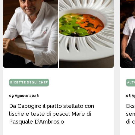
RICETTE DEGLI CHEF
ALT
09 Agosto 2026
08 A
Da Capogiro il piatto stellato con
Eks
lische e teste di pesce: Mare di
sen
Pasquale D’Ambrosio
di 