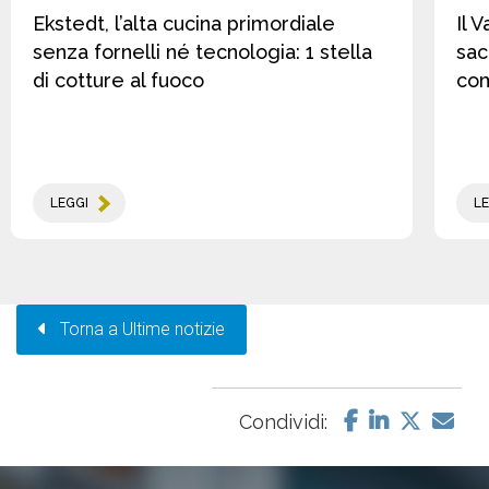
Ekstedt, l’alta cucina primordiale
Il 
senza fornelli né tecnologia: 1 stella
sac
di cotture al fuoco
co
LEGGI
LE
Torna a Ultime notizie
Condividi: