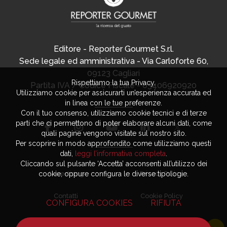
Editore - Reporter Gourmet S.r.l.
Sede legale ed amministrativa - Via Carloforte 60,
09123 Cagliari
Rispettiamo la tua Privacy.
Partita IVA / Codice Fiscale - 03406920920
Utilizziamo cookie per assicurarti un’esperienza accurata ed
in linea con le tue preferenze.
Con il tuo consenso, utilizziamo cookie tecnici e di terze
parti che ci permettono di poter elaborare alcuni dati, come
quali pagine vengono visitate sul nostro sito.
Per scoprire in modo approfondito come utilizziamo questi
dati,
leggi l’informativa completa
.
Cliccando sul pulsante ‘Accetta’ acconsenti all’utilizzo dei
cookie, oppure configura le diverse tipologie.
Advertising
Privacy Policy
Contatti
Cookie Policy
CONFIGURA COOKIES
RIFIUTA