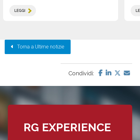
LEGGI
LE
Torna a Ultime notizie
Condividi:
RG EXPERIENCE