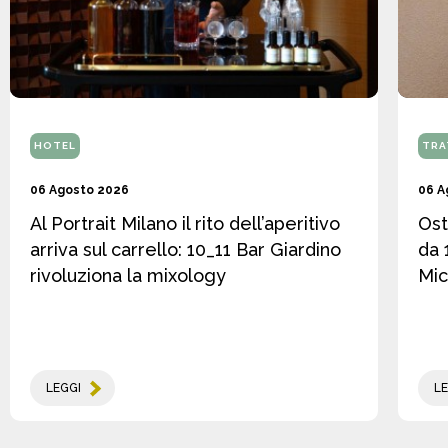
HOTEL
TRA
06 Agosto 2026
06 A
Al Portrait Milano il rito dell’aperitivo
Ost
arriva sul carrello: 10_11 Bar Giardino
da 
rivoluziona la mixology
Mic
LEGGI
LE