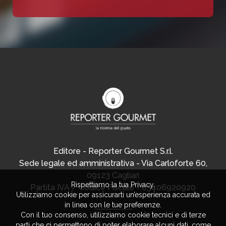
Editore - Reporter Gourmet S.r.l.
Sede legale ed amministrativa - Via Carloforte 60,
09123 Cagliari
Rispettiamo la tua Privacy.
Partita IVA / Codice Fiscale - 03406920920
Utilizziamo cookie per assicurarti un’esperienza accurata ed
in linea con le tue preferenze.
Con il tuo consenso, utilizziamo cookie tecnici e di terze
parti che ci permettono di poter elaborare alcuni dati, come