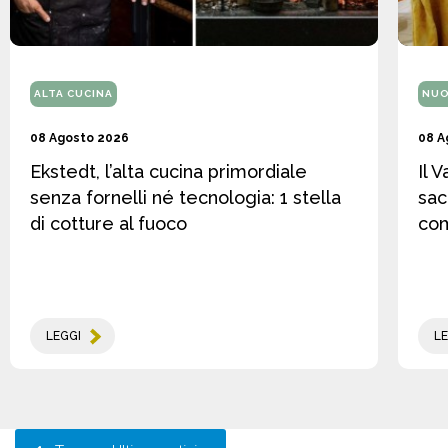
ALTA CUCINA
NUO
08 Agosto 2026
08 A
Ekstedt, l’alta cucina primordiale
Il 
senza fornelli né tecnologia: 1 stella
sac
di cotture al fuoco
co
LEGGI
LE