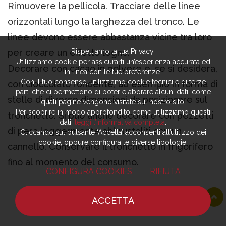
Rimuovere la pellicola. Tracciare delle linee
orizzontali lungo la larghezza del tronco. Le
linee devono essere abbastanza vicine tra loro
per creare un effetto legno.
Rispettiamo la tua Privacy.
Utilizziamo cookie per assicurarti un’esperienza accurata ed
Decorare con cacao in polvere e, se si desidera,
in linea con le tue preferenze.
Con il tuo consenso, utilizziamo cookie tecnici e di terze
con cioccolato fondente, ad esempio in forma di
parti che ci permettono di poter elaborare alcuni dati, come
stelle di diverse dimensioni da posizionare sul
quali pagine vengono visitate sul nostro sito.
Per scoprire in modo approfondito come utilizziamo questi
tronchetto. Si può anche decorare con pezzetti
dati,
leggi l’informativa completa
.
di pera leggermente abbrustoliti con un
Cliccando sul pulsante ‘Accetta’ acconsenti all’utilizzo dei
cookie, oppure configura le diverse tipologie.
cannello. Conservare il tronchetto in frigorifero
fino al momento del consumo.
CONFIGURA COOKIES
RIFIUTA
ACCETTA
HOME
NOTIZIE
CHEF
DOVE MANGIARE