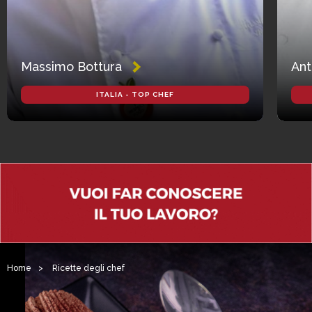
Massimo Bottura
Ant
ITALIA - TOP CHEF
Home
>
Ricette degli chef