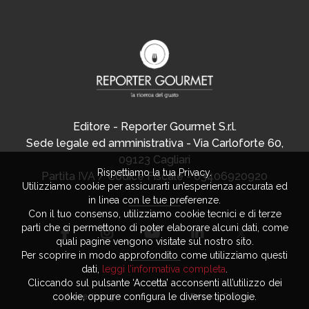
Editore - Reporter Gourmet S.r.l.
Sede legale ed amministrativa - Via Carloforte 60,
09123 Cagliari
Rispettiamo la tua Privacy.
Partita IVA / Codice Fiscale - 03406920920
Utilizziamo cookie per assicurarti un’esperienza accurata ed
in linea con le tue preferenze.
Con il tuo consenso, utilizziamo cookie tecnici e di terze
parti che ci permettono di poter elaborare alcuni dati, come
quali pagine vengono visitate sul nostro sito.
Per scoprire in modo approfondito come utilizziamo questi
dati,
leggi l’informativa completa
.
Cliccando sul pulsante ‘Accetta’ acconsenti all’utilizzo dei
Advertising
Privacy Policy
cookie, oppure configura le diverse tipologie.