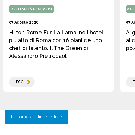
OSPITALITÀ DI CHARME
ATT
07 Agosto 2026
07 A
Hilton Rome Eur La Lama: nell'hotel
Arg
più alto di Roma con 16 piani c’è uno
al 
chef di talento. Il The Green di
pol
Alessandro Pietropaoli
LEGGI
LE
Torna a Ultime notizie