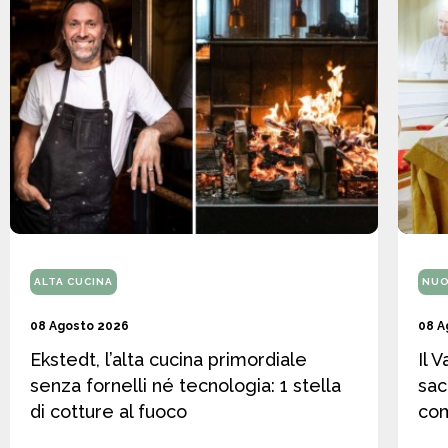
ALTA CUCINA
NUO
08 Agosto 2026
08 A
Ekstedt, l’alta cucina primordiale
Il 
senza fornelli né tecnologia: 1 stella
sac
di cotture al fuoco
co