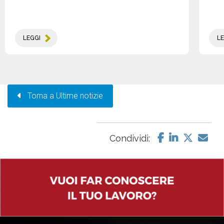
LEGGI
LE
Torna a Ultime notizie
Condividi: