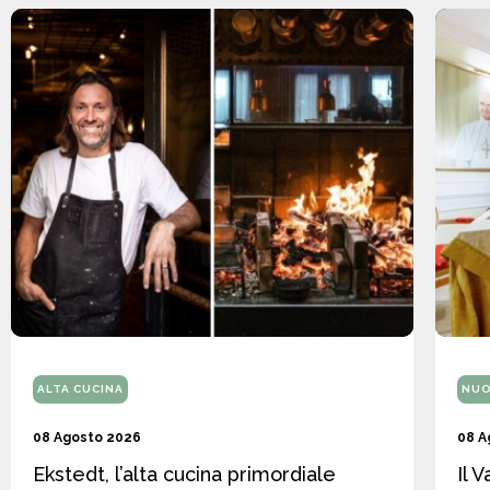
ALTA CUCINA
NUO
08 Agosto 2026
08 A
Ekstedt, l’alta cucina primordiale
Il 