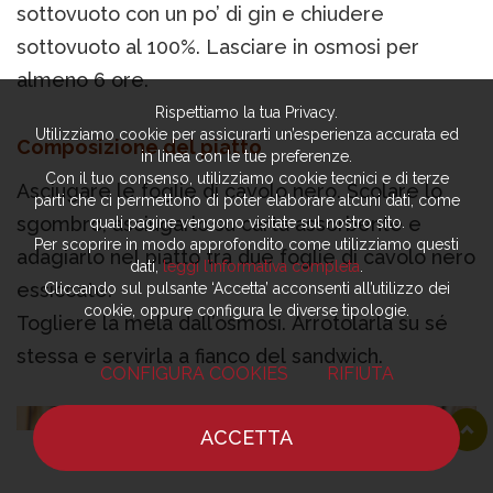
sottovuoto con un po’ di gin e chiudere
sottovuoto al 100%. Lasciare in osmosi per
almeno 6 ore.
Rispettiamo la tua Privacy.
Utilizziamo cookie per assicurarti un’esperienza accurata ed
Composizione del piatto
in linea con le tue preferenze.
Con il tuo consenso, utilizziamo cookie tecnici e di terze
Asciugare le foglie di cavolo nero. Scolare lo
parti che ci permettono di poter elaborare alcuni dati, come
sgombro, asciugarlo su carta assorbente e
quali pagine vengono visitate sul nostro sito.
Per scoprire in modo approfondito come utilizziamo questi
adagiarlo nel piatto tra due foglie di cavolo nero
dati,
leggi l’informativa completa
.
essiccate.
Cliccando sul pulsante ‘Accetta’ acconsenti all’utilizzo dei
cookie, oppure configura le diverse tipologie.
Togliere la mela dall’osmosi. Arrotolarla su sé
stessa e servirla a fianco del sandwich.
CONFIGURA COOKIES
RIFIUTA
ACCETTA
HOME
NOTIZIE
CHEF
DOVE MANGIARE