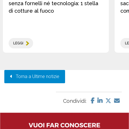
senza fornelli né tecnologia: 1 stella
sac
di cotture al fuoco
co
LEGGI
LE
Torna a Ultime notizie
Condividi: