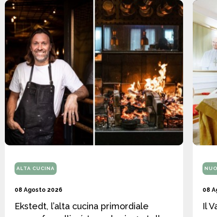
ALTA CUCINA
NUO
08 Agosto 2026
08 A
Ekstedt, l’alta cucina primordiale
Il 