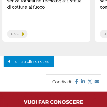
senza fornelli né tecnologia: 1 stella
sac
di cotture al fuoco
co
LEGGI
LE
Torna a Ultime notizie
Condividi: