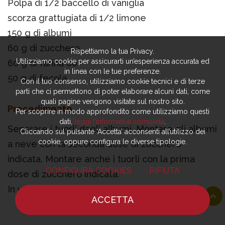
Polpa di 1/2 baccello di vaniglia
scorza grattugiata di 1/2 limone
150 g di albumi
60 g di zucchero
Rispettiamo la tua Privacy.
Utilizziamo cookie per assicurarti un’esperienza accurata ed
60 g di farina 00
in linea con le tue preferenze.
50 g di fecola
Con il tuo consenso, utilizziamo cookie tecnici e di terze
parti che ci permettono di poter elaborare alcuni dati, come
quali pagine vengono visitate sul nostro sito.
Procedimento
Per scoprire in modo approfondito come utilizziamo questi
dati,
leggi l’informativa completa
.
Separare i tuorli dagli albumi. Montare gli albumi
Cliccando sul pulsante ‘Accetta’ acconsenti all’utilizzo dei
cookie, oppure configura le diverse tipologie.
a neve con la seconda dose di zucchero
indicata. Montare anche i tuorli con la prima
CONFIGURA COOKIES
RIFIUTA
dose di zucchero indicata.
In una ciotola incorporare 1/3 di albume
ACCETTA
montato a neve con i tuorli montati, mescolando
HOME
NOTIZIE
CHEF
DOVE MANGIARE
con una marisa dall'alto verso il basso con un