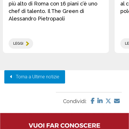
più alto di Roma con 16 piani c’è uno
al 
chef di talento. Il The Green di
pol
Alessandro Pietropaoli
LEGGI
LE
Torna a Ultime notizie
Condividi: