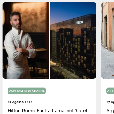
OSPITALITÀ DI CHARME
ATT
07 Agosto 2026
07 A
Hilton Rome Eur La Lama: nell'hotel
Arg