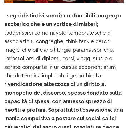
I segni distintivi sono inconfondibili: un gergo
esoterico che è un vortice di misteri;
l’addensarsi come nuvole temporalesche di
associazioni, congreghe, think tank e cerchi
magici che officiano liturgie paramassoniche;
l’affastellarsi di diplomi, corsi, viaggi studio e
serate compunte in un cursus experientiarum
che determina implacabili gerarchie;
la
rivendicazione altezzosa di un diritto al
monopolio del discorso,
spesso fondato sulla
capacità di spesa, con annesso sprezzo di
neofiti e profani.
Soprattutto l’ossessione: una
mania compulsiva a postare sui social calici
più ieratici del sacro graal, rosolature degne