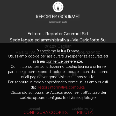
Editore - Reporter Gourmet S.r.l.
Sede legale ed amministrativa - Via Carloforte 60,
09123 Cagliari
Rispettiamo la tua Privacy.
Partita IVA / Codice Fiscale - 03406920920
Utilizziamo cookie per assicurarti un’esperienza accurata ed
in linea con le tue preferenze.
Con il tuo consenso, utilizziamo cookie tecnici e di terze
parti che ci permettono di poter elaborare alcuni dati, come
quali pagine vengono visitate sul nostro sito.
Per scoprire in modo approfondito come utilizziamo questi
dati,
leggi l’informativa completa
.
Cliccando sul pulsante ‘Accetta’ acconsenti all’utilizzo dei
cookie, oppure configura le diverse tipologie.
Advertising
Privacy Policy
Contatti
Cookie Policy
CONFIGURA COOKIES
RIFIUTA