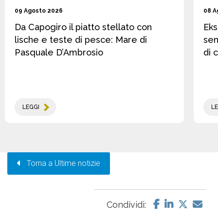
09 Agosto 2026
08 A
Da Capogiro il piatto stellato con
Eks
lische e teste di pesce: Mare di
sen
Pasquale D’Ambrosio
di 
LEGGI
LE
Torna a Ultime notizie
Condividi: