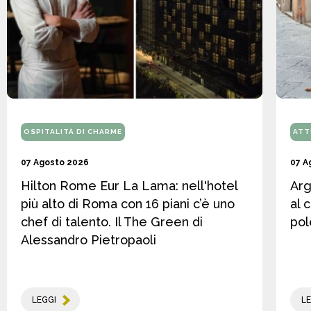
OSPITALITÀ DI CHARME
ATT
07 Agosto 2026
07 A
Hilton Rome Eur La Lama: nell'hotel
Arg
più alto di Roma con 16 piani c’è uno
al 
chef di talento. Il The Green di
pol
Alessandro Pietropaoli
LEGGI
LE