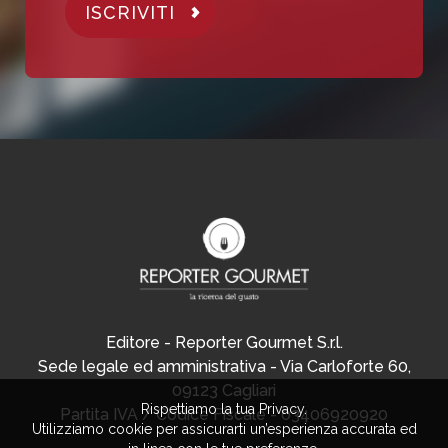
ISCRIVITI
Editore - Reporter Gourmet S.r.l.
Sede legale ed amministrativa - Via Carloforte 60,
09123 Cagliari
Rispettiamo la tua Privacy.
Partita IVA / Codice Fiscale - 03406920920
Utilizziamo cookie per assicurarti un’esperienza accurata ed