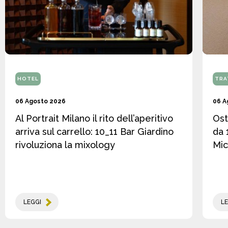
HOTEL
TRA
06 Agosto 2026
06 A
Al Portrait Milano il rito dell’aperitivo
Ost
arriva sul carrello: 10_11 Bar Giardino
da 
rivoluziona la mixology
Mic
LEGGI
LE