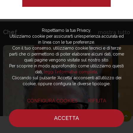
Rispettiamo la tua Privacy.
Chef
mostra tutto
Utilizziamo cookie per assicurarti un’esperienza accurata ed
in linea con le tue preferenze.
Con il tuo consenso, utilizziamo cookie tecnici e di terze
parti che ci permettono di poter elaborare alcuni dati, come
quali pagine vengono visitate sul nostro sito.
Per scoprire in modo approfondito come utilizziamo questi
dati,
leggi l’informativa completa
.
Cliccando sul pulsante ‘Accetta’ acconsenti all’utilizzo dei
cookie, oppure configura le diverse tipologie.
CONFIGURA COOKIES
RIFIUTA
ACCETTA
HOME
NOTIZIE
CHEF
DOVE MANGIARE