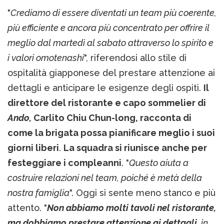
"
Crediamo di essere diventati un team più
coerente,
pi
ù efficiente e ancora più concentrato per offrire il
meglio dal martedì al sabato attraverso lo spirito e
i valori omotenashi
", riferendosi allo stile di
ospitalità giapponese del prestare attenzione ai
dettagli e anticipare le esigenze degli ospiti.
Il
direttore del ristorante e capo sommelier di
Ando,
​​Carlito Chiu Chun-long, racconta di
come la brigata possa pianificare meglio i suoi
giorni liberi
.
La squadra si riunisce anche per
festeggiare i compleanni
. "
Questo aiuta a
costruire relazioni nel team, poiché è metà della
nostra famiglia
". Oggi si sente meno stanco e più
attento. "
Non abbiamo molti tavoli nel ristorante,
ma dobbiamo prestare attenzione ai dettagli
, in