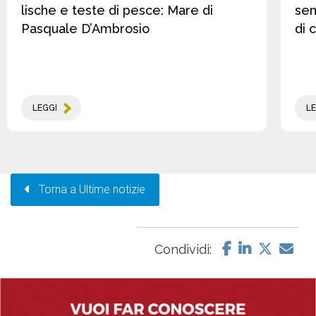
lische e teste di pesce: Mare di
sen
Pasquale D’Ambrosio
di 
LEGGI
LE
Torna a Ultime notizie
Condividi: