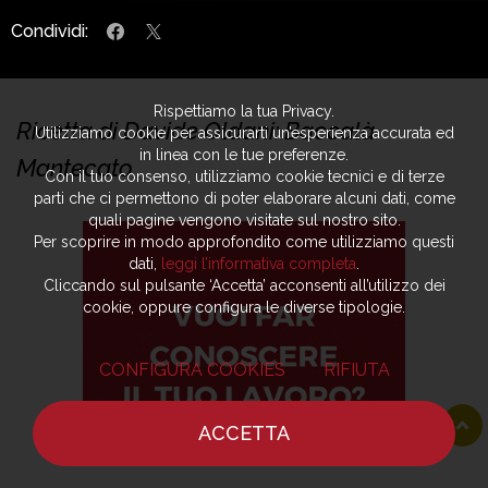
Condividi:
Rispettiamo la tua Privacy.
Ricetta di Davide Oldani: Baccalà
Utilizziamo cookie per assicurarti un’esperienza accurata ed
in linea con le tue preferenze.
Mantecato
Con il tuo consenso, utilizziamo cookie tecnici e di terze
parti che ci permettono di poter elaborare alcuni dati, come
quali pagine vengono visitate sul nostro sito.
Per scoprire in modo approfondito come utilizziamo questi
dati,
leggi l’informativa completa
.
Cliccando sul pulsante ‘Accetta’ acconsenti all’utilizzo dei
cookie, oppure configura le diverse tipologie.
CONFIGURA COOKIES
RIFIUTA
ACCETTA
HOME
NOTIZIE
CHEF
DOVE MANGIARE