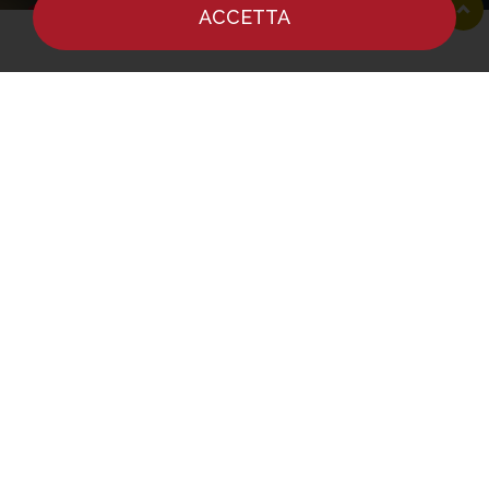
ACCETTA
HOME
NOTIZIE
CHEF
DOVE MANGIARE
RG EXPERIENCE
SCOPRI L’ESPERIENZA
PERSONALIZZATA DI
REPORTER GOURMET
- COMING SOON -
Vuoi scoprire le ultime notizie e
ricette dei più grandi chef e