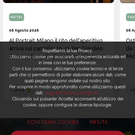
HOTEL
TRA
06 Agosto 2026
06 A
Al Portrait Milano il rito dell’aperitivo
Ost
arriva sul carrello: 10_11 Bar Giardino
da 
Rispettiamo la tua Privacy.
Ristorante rivoluziona la mixology
Mic
Utilizziamo cookie per assicurarti un’esperienza accurata ed
in linea con le tue preferenze.
Con il tuo consenso, utilizziamo cookie tecnici e di terze
parti che ci permettono di poter elaborare alcuni dati, come
quali pagine vengono visitate sul nostro sito.
Per scoprire in modo approfondito come utilizziamo questi
LEGGI
LE
dati,
leggi l’informativa completa
.
Cliccando sul pulsante ‘Accetta’ acconsenti all’utilizzo dei
cookie, oppure configura le diverse tipologie.
CONFIGURA COOKIES
RIFIUTA