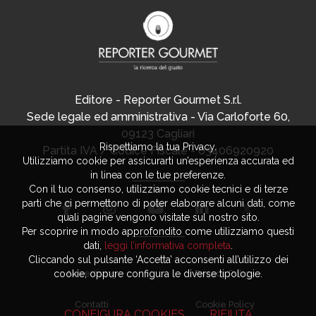
Editore - Reporter Gourmet S.r.l.
Sede legale ed amministrativa - Via Carloforte 60,
09123 Cagliari
Rispettiamo la tua Privacy.
Partita IVA / Codice Fiscale - 03406920920
Utilizziamo cookie per assicurarti un’esperienza accurata ed
in linea con le tue preferenze.
Con il tuo consenso, utilizziamo cookie tecnici e di terze
parti che ci permettono di poter elaborare alcuni dati, come
quali pagine vengono visitate sul nostro sito.
Per scoprire in modo approfondito come utilizziamo questi
dati,
leggi l’informativa completa
.
Cliccando sul pulsante ‘Accetta’ acconsenti all’utilizzo dei
Advertising
Privacy Policy
cookie, oppure configura le diverse tipologie.
Contatti
Cookie Policy
CONFIGURA COOKIES
RIFIUTA