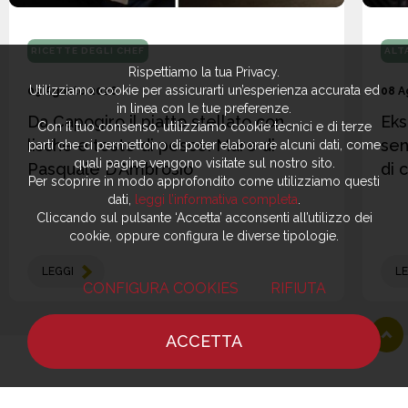
RICETTE DEGLI CHEF
ALT
Rispettiamo la tua Privacy.
Utilizziamo cookie per assicurarti un’esperienza accurata ed
09 Agosto 2026
08 A
in linea con le tue preferenze.
Da Capogiro il piatto stellato con
Eks
Con il tuo consenso, utilizziamo cookie tecnici e di terze
lische e teste di pesce: Mare di
sen
parti che ci permettono di poter elaborare alcuni dati, come
quali pagine vengono visitate sul nostro sito.
Pasquale D’Ambrosio
di 
Per scoprire in modo approfondito come utilizziamo questi
dati,
leggi l’informativa completa
.
Cliccando sul pulsante ‘Accetta’ acconsenti all’utilizzo dei
cookie, oppure configura le diverse tipologie.
LEGGI
LE
CONFIGURA COOKIES
RIFIUTA
ACCETTA
HOME
NOTIZIE
CHEF
DOVE MANGIARE