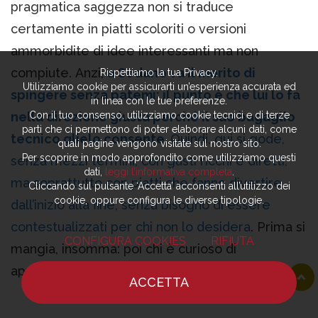
pragmatica saggezza non si traduce
certamente in piatti scoloriti o versioni
ammorbidite di idee interessanti ma non
compiute. Anzi,
a Sodano va il merito di
Rispettiamo la tua Privacy.
Utilizziamo cookie per assicurarti un’esperienza accurata ed
spingere senza patemi: il punto è che lui lo fa
in linea con le tue preferenze.
Con il tuo consenso, utilizziamo cookie tecnici e di terze
nella direzione giusta perché il suo bagaglio
parti che ci permettono di poter elaborare alcuni dati, come
tecnico glielo consente.
Quindi, qui si gode,
quali pagine vengono visitate sul nostro sito.
Per scoprire in modo approfondito come utilizziamo questi
senza mezzi termini, con gusti ricchi e diretti,
dati,
leggi l’informativa completa
.
ma soprattutto con piatti che fanno divertire,
Cliccando sul pulsante ‘Accetta’ acconsenti all’utilizzo dei
cookie, oppure configura le diverse tipologie.
dall’inizio alla fine, senza bisogno di essere
contestualizzati per chi non lo desidera
. Prima si
CONFIGURA COOKIES
RIFIUTA
mangia, insomma: poi chi è curioso di
approfondire troverà pane per i suoi denti.
ACCETTA
HOME
NOTIZIE
CHEF
DOVE MANGIARE