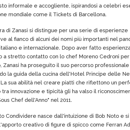
to informale e accogliente, ispirandosi a celebri es
one mondiale come il Tickets di Barcellona.
ra di Zanasi si distingue per una serie di esperienze
tive al fianco di alcuni dei nomi più importanti nel pa
 italiano e internazionale. Dopo aver fatto esperienz
o a stretto contatto con lo chef Moreno Cedroni per
 Zanasi ha proseguito il suo percorso professionale
 la guida della cucina dell'Hotel Principe delle Ne
 La sua abilità nel creare piatti che riflettono un per
o tra innovazione e tipicità gli ha valso il riconoscime
Sous Chef dell'Anno" nel 2011.
to Condividere nasce dall'intuizione di Bob Noto e si
l'apporto creativo di figure di spicco come Ferran Ad