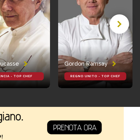
Ducasse
Gordon Ramsay
NCIA - TOP CHEF
REGNO UNITO - TOP CHEF