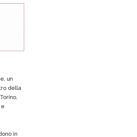
e, un
tro della
Torino,
 e
dono in