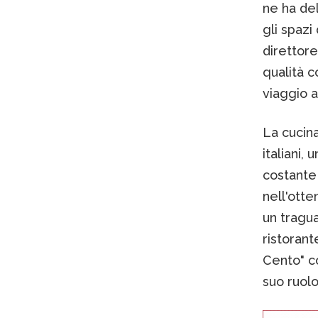
ne ha del
gli spazi
direttore
qualità 
viaggio a
La cucina
italiani,
costante 
nell'otte
un tragua
ristorant
Cento" c
suo ruol