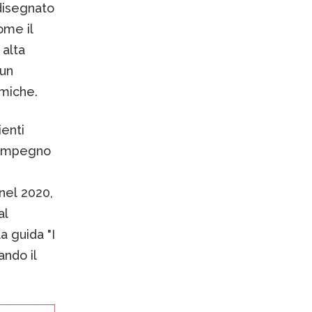
 disegnato
ome il
 alta
 un
omiche.
ienti
n impegno
nel 2020,
al
a guida "I
ndo il
.