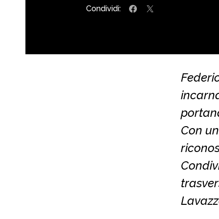
Condividi:
Federic
incarna
portand
Con una
riconos
Condivi
trasver
Lavazz