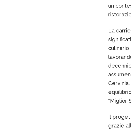
un contes
ristorazi
La carrie
significa
culinario
lavorand
decennio,
assumendo
Cervinia.
equilibri
"Miglior 
Il proget
grazie al