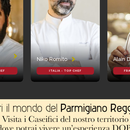
Niko Romito
Alain 
HEF
ITALIA - TOP CHEF
FRA