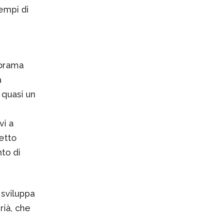
empi di
norama
a
 quasi un
vi a
fetto
nto di
 sviluppa
rià, che