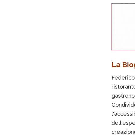
La Bio
Federico 
ristorant
gastronom
Condivide
l'accessi
dell'espe
creazione