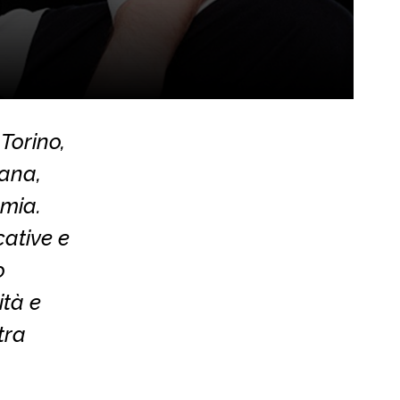
Torino,
iana,
omia.
cative e
o
ità e
tra