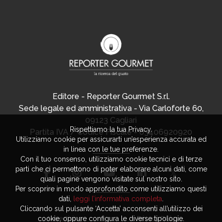
Editore - Reporter Gourmet S.r.l.
Sede legale ed amministrativa - Via Carloforte 60,
09123 Cagliari
Rispettiamo la tua Privacy.
Partita IVA / Codice Fiscale - 03406920920
Utilizziamo cookie per assicurarti un’esperienza accurata ed
in linea con le tue preferenze.
Con il tuo consenso, utilizziamo cookie tecnici e di terze
parti che ci permettono di poter elaborare alcuni dati, come
quali pagine vengono visitate sul nostro sito.
Per scoprire in modo approfondito come utilizziamo questi
dati,
leggi l’informativa completa
.
Cliccando sul pulsante ‘Accetta’ acconsenti all’utilizzo dei
Advertising
Privacy Policy
cookie, oppure configura le diverse tipologie.