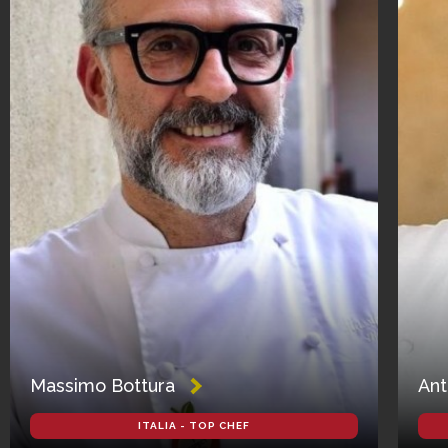
Massimo Bottura
Ant
ITALIA - TOP CHEF