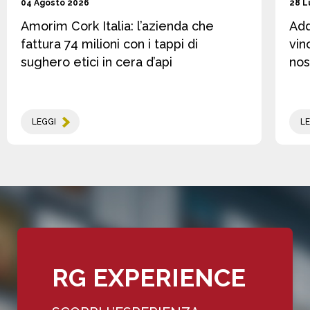
04 Agosto 2026
28 L
Amorim Cork Italia: l’azienda che
Add
fattura 74 milioni con i tappi di
vin
sughero etici in cera d’api
nos
LEGGI
LE
RG EXPERIENCE