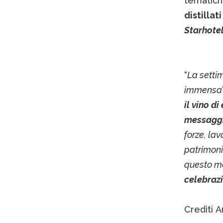
tematiche
distillati
Starhotel
“
La setti
immensa
il vino d
messaggio
forze, la
patrimoni
questo 
celebrazi
Crediti 