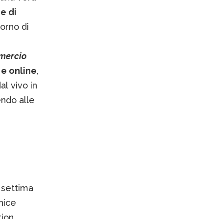
e di
torno di
mercio
 e online
,
l vivo in
endo alle
settima
nice
tion