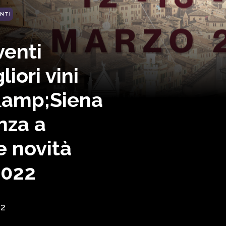
NTI
venti
liori vini
e&amp;Siena
nza a
e novità
2022
22