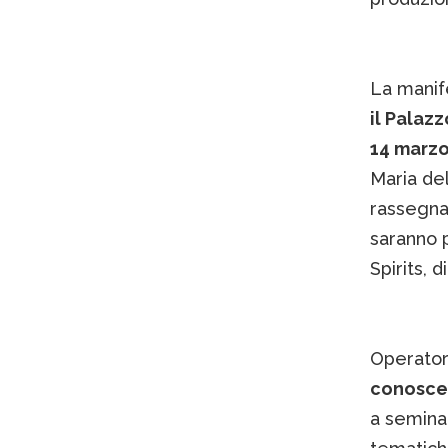
La manif
il Palaz
14 marzo
Maria del
rassegna 
saranno p
Spirits, 
Operator
conoscer
a semina