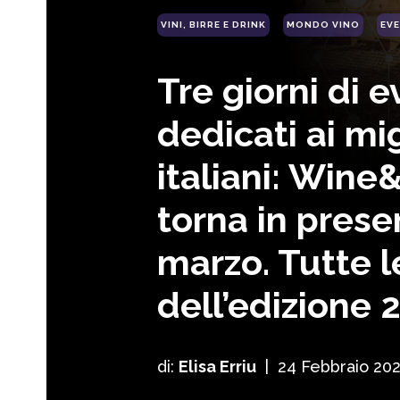
VINI, BIRRE E DRINK
MONDO VINO
EVE
Tre giorni di e
dedicati ai mig
italiani: Win
torna in prese
marzo. Tutte l
dell’edizione 
di:
Elisa Erriu
|
24 Febbraio 20