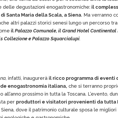
le delle degustazioni enogastronomiche:
il comples
di Santa Maria della Scala, a Siena
. Ma verranno co
nche altri palazzi storici senesi lungo un percorso tra
come
il
Palazzo Comunale, il Grand Hotel Continental
s Collezione e Palazzo Squarcialupi
.
ena,
infatti, inaugurerà
il ricco programma di eventi 
nde enogastronomia italiana,
che si terranno propri
o all’anno prossimo in tutta la Toscana. L’evento, du
sta per
produttori e visitatori provenienti da tutta 
 Siena, dove il patrimonio culturale sposa le migliori
ni enologiche e gastronomiche.