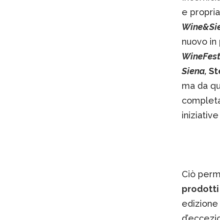
e propria
Wine&Si
nuovo in 
WineFest
Siena,
St
ma da qu
completa
iniziativ
Ciò perme
prodotti
edizione 
d’eccezio