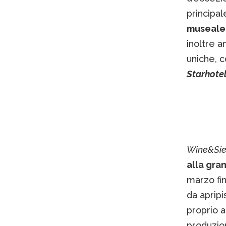
principa
museale 
inoltre a
uniche, 
Starhotel
Wine&Si
alla gra
marzo fin
da apripi
proprio a
produzio