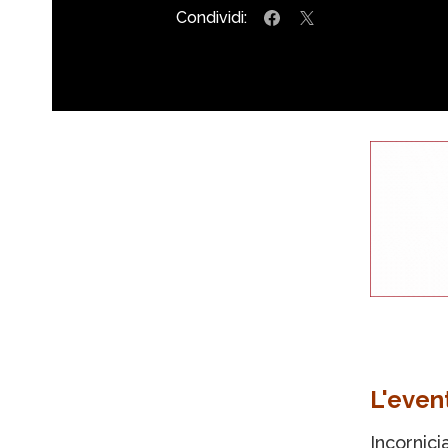
Condividi:
L'even
Incornici