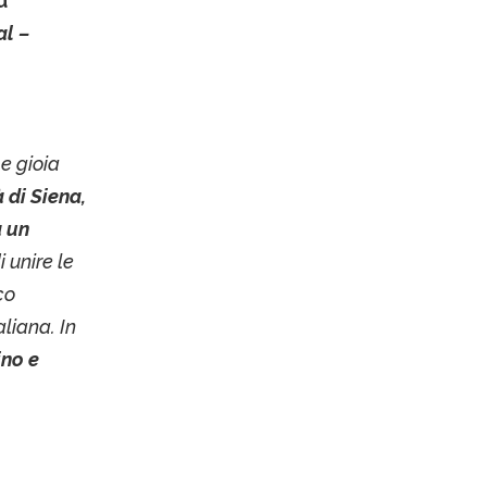
u
al –
e gioia
à di Siena,
a un
i unire le
co
liana. In
ino e