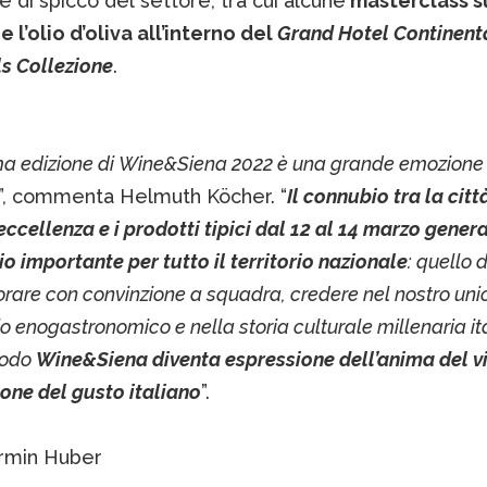
 di spicco del settore, tra cui alcune
masterclass s
 e l’olio d’oliva all’interno del
Grand Hotel Continent
s Collezione
.
ma edizione di Wine&Siena 2022 è una grande emozione 
”, commenta Helmuth Köcher. “
Il connubio tra la citt
i eccellenza e i prodotti tipici dal 12 al 14 marzo gener
 importante per tutto il territorio nazionale
: quello d
vorare con convinzione a squadra, credere nel nostro uni
o enogastronomico e nella storia culturale millenaria ita
modo
Wine&Siena diventa espressione dell’anima del v
one del gusto italiano
”.
Armin Huber