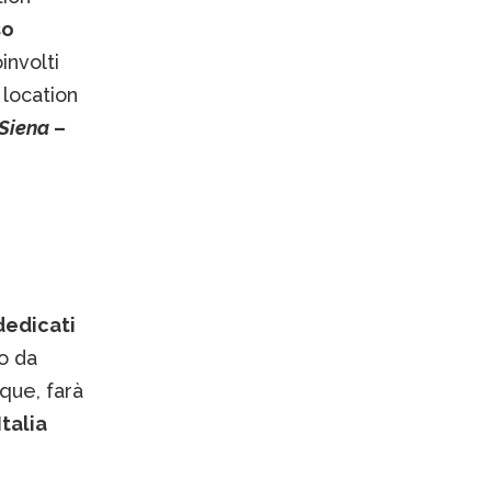
so
involti
 location
 Siena
–
dedicati
o da
nque, farà
Italia