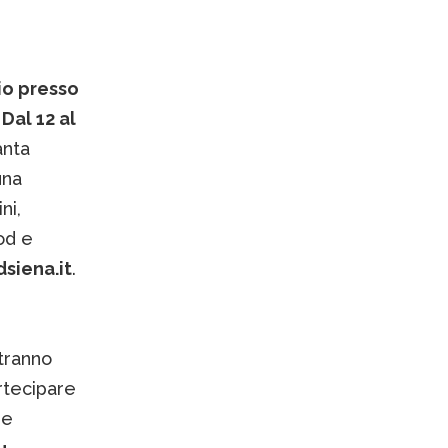
io presso
.
Dal 12 al
anta
una
ni,
od e
siena.it
.
tranno
artecipare
ne