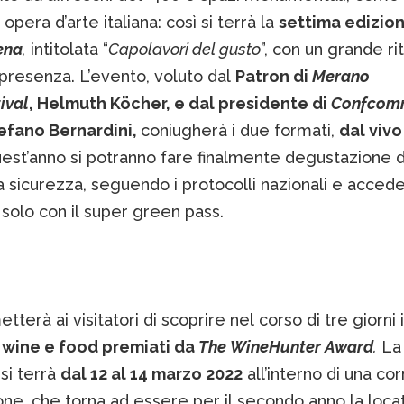
 opera d’arte italiana: così si terrà la
settima edizion
ena
,
intitolata “
Capolavori del gusto
”, con un grande ri
presenza. L’evento, voluto dal
Patron di
Merano
ival
, Helmuth Köcher, e dal presidente di
Confcom
efano Bernardini,
coniugherà i due formati,
dal vivo
est’anno si potranno fare finalmente degustazione da
 sicurezza, seguendo i protocolli nazionali e acced
e solo con il super green pass.
tterà ai visitatori di scoprire nel corso di tre giorni i
 wine e food premiati da
The WineHunter Award
.
La 
si terrà
dal 12 al 14 marzo 2022
all’interno di una cor
ne, che torna ad essere per il secondo anno la loca