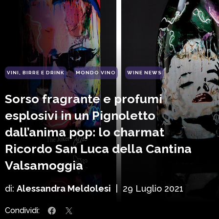
VINI, BIRRE E DRINK
MONDO VINO
WINE NEWS
Sorso fragrante e profumi
esplosivi in un Pignoletto
dall’anima pop: lo charmat
Ricordo San Luca della Cantina
Valsamoggia
di:
Alessandra Meldolesi
|
29 Luglio 2021
Condividi: