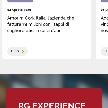
04 Agosto 2026
28 L
Amorim Cork Italia: l’azienda che
Add
fattura 74 milioni con i tappi di
vin
sughero etici in cera d’api
nos
LEGGI
LE
RG EXPERIENCE