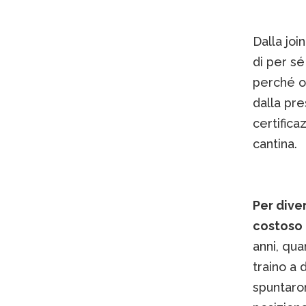
Dalla joi
di per sé
perché ol
dalla pr
certifica
cantina.
Per diver
costoso 
anni, qu
traino a 
spuntaro