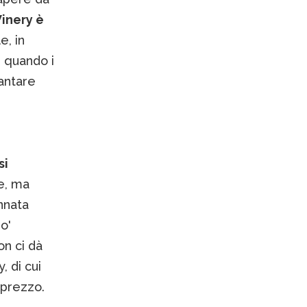
inery è
e, in
, quando i
vantare
si
re, ma
nnata
o'
n ci dà
, di cui
 prezzo.