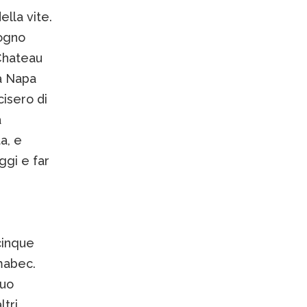
lla vite.
sogno
Chateau
a Napa
isero di
a
a, e
ggi e far
cinque
mabec.
suo
ltri