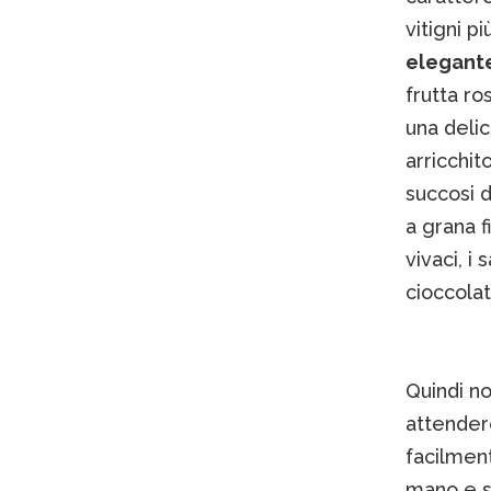
vitigni pi
elegante
frutta ro
una delic
arricchit
succosi d
a grana f
vivaci, i
cioccola
Quindi n
attendere
facilment
mano e so