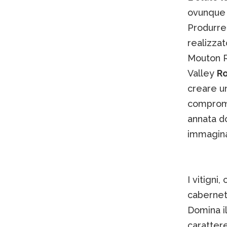
ovunque n
Produrre
realizzat
Mouton R
Valley
Ro
creare un
comprome
annata do
immaginar
I vitigni
cabernet
Domina il
carattere