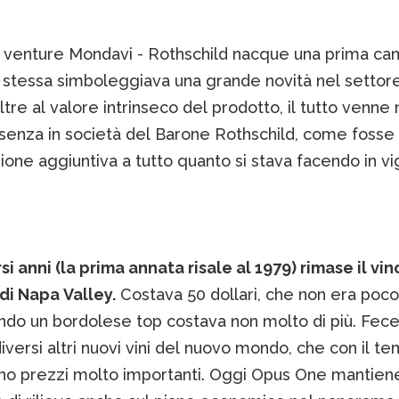
n venture Mondavi - Rothschild nacque una prima can
 stessa simboleggiava una grande novità nel settore 
tre al valore intrinseco del prodotto, il tutto venne 
esenza in società del Barone Rothschild, come fosse
zione aggiuntiva a tutto quanto si stava facendo in vi
si anni (la prima annata risale al 1979) rimase il vin
di Napa Valley.
Costava 50 dollari, che non era poco
ando un bordolese top costava non molto di più. Fec
diversi altri nuovi vini del nuovo mondo, che con il t
no prezzi molto importanti. Oggi Opus One mantien