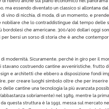
e di rilievo anche sul piano economico nel panorama
, ma essendo diventato un classico si allontana dal
di vino di nicchia, di moda, di un momento, e prende 
 nobiliare che lo contraddistingue dal tempo delle 
più bordolesi che americane. 300/400 dollari oggi so
ti per bersi un sorso di storia che è anche contempo
 di modernità. Sicuramente, perché in giro per il m
si stavano costruendo cantine avveniristiche, frutto d
esign e architetti che ebbero a disposizione fondi im
ire, per creare luoghi simbolo oltre che per inserire
no delle cantine una tecnologia la più avanzata possib
(abbastanza sobriamente) nel 1989, mentre la prima
a da questa struttura è la 1991, messa sul mercato ne