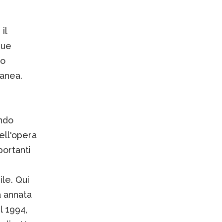
il
sue
no
ranea.
ondo
ell'opera
portanti
ile. Qui
 annata
l 1994,