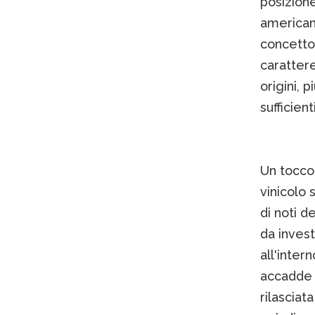
posizion
americano
concetto 
carattere
origini, 
sufficien
Un tocco
vinicolo 
di noti d
da invest
all'inter
accadde 
rilasciat