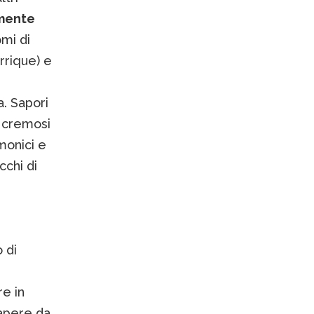
amente
omi di
rrique) e
a. Sapori
i cremosi
monici e
cchi di
 di
re in
sapere da