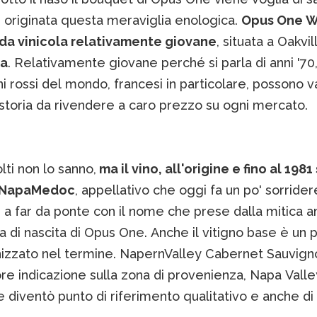
è originata questa meraviglia enologica.
Opus One W
da vinicola relativamente giovane
, situata a Oakvill
ia
. Relativamente giovane perché si parla di anni '70
ni rossi del mondo, francesi in particolare, possono 
 storia da rivendere a caro prezzo su ogni mercato.
ti non lo sanno,
ma il vino, all'origine e fino al 1981 
a NapaMedoc
, appellativo che oggi fa un po' sorride
 a far da ponte con il nome che prese dalla mitica a
a di nascita di Opus One. Anche il vitigno base è un p
izzato nel termine. NapernValley Cabernet Sauvigno
ore indicazione sulla zona di provenienza, Napa Valley
diventò punto di riferimento qualitativo e anche di