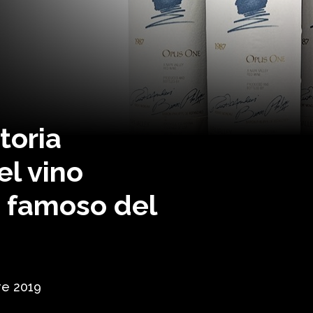
toria
el vino
 famoso del
re 2019