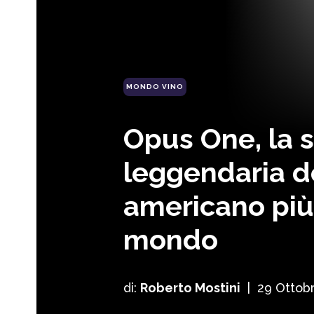
MONDO VINO
Opus One, la s
leggendaria d
americano più
mondo
di:
Roberto Mostini
|
29 Ottob