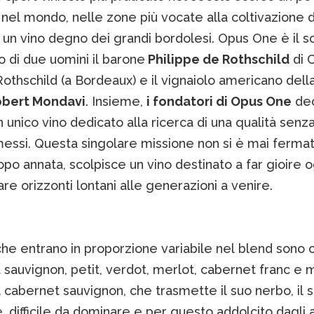
el mondo, nelle zone più vocate alla coltivazione de
 un vino degno dei grandi bordolesi. Opus One è il 
o di due uomini il barone
Philippe de Rothschild
di 
othschild (a Bordeaux) e il vignaiolo americano dell
bert Mondavi
. Insieme,
i fondatori di Opus One
dec
 unico vino dedicato alla ricerca di una qualità senz
ssi. Questa singolare missione non si è mai fermat
po annata, scolpisce un vino destinato a far gioire o
e orizzonti lontani alle generazioni a venire.
, che entrano in proporzione variabile nel blend sono 
 sauvignon, petit, verdot, merlot, cabernet franc e 
 cabernet sauvignon, che trasmette il suo nerbo, il 
, difficile da dominare e per questo addolcito dagli a