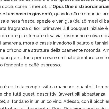
ù docili, come il merlot. L
'Opus One è straordinari
 e luminoso in gioventù
, quando offre romantici ar
ssa e nera fresca, spezie e vaniglia (dai 18 mesi di ba
ata fragranza di fiori primaverili. Il bouquet iniziale è
o da note più sfumate di salvia, rosmarino e oliva ner
i amarena, mora e cassis invadono il palato e tannin
ine offrono una struttura deliziosamente rotonda. Ar
 sapori persistono per creare un finale duraturo con to
to fondente e caffè espresso.
on è certo la complessità a mancare, quanto il tempo
 che tutti questi descrittivi (avvertibili abbastanza
e), si fondano in un unico vino. Adesso, con il bicchie
tto il naso il bouquet di Opus One viene voglia di 