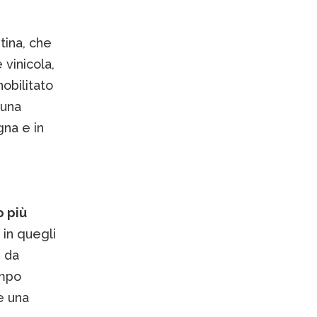
tina, che
vinicola,
nobilitato
 una
gna e in
o più
 in quegli
e da
empo
e una