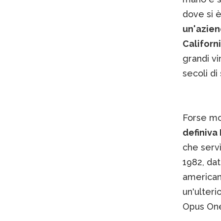
dove si 
un'azien
Californ
grandi vi
secoli di
Forse mol
definiv
che servì
1982, dat
american
un'ulteri
Opus One 