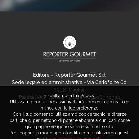
Editore - Reporter Gourmet S.r.l.
Sede legale ed amministrativa - Via Carloforte 60,
09123 Cagliari
Rispettiamo la tua Privacy.
Partita IVA / Codice Fiscale - 03406920920
Utilizziamo cookie per assicurarti un’esperienza accurata ed
in linea con le tue preferenze.
Con il tuo consenso, utilizziamo cookie tecnici e di terze
parti che ci permettono di poter elaborare alcuni dati, come
quali pagine vengono visitate sul nostro sito.
Per scoprire in modo approfondito come utilizziamo questi