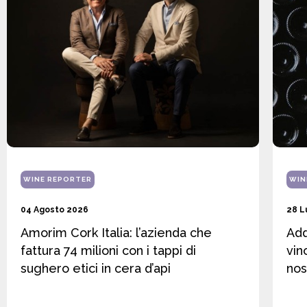
WINE REPORTER
WIN
04 Agosto 2026
28 L
Amorim Cork Italia: l’azienda che
Add
fattura 74 milioni con i tappi di
vin
sughero etici in cera d’api
nos