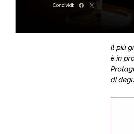
Condividi:
Il più
è in pr
Protago
di degu