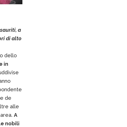
sauriti, a
ri di alto
o dello
e in
uddivise
ranno
spondente
ne de
tre alle
 area.
A
e nobili