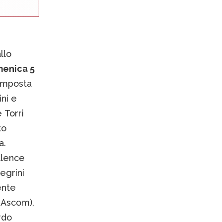
llo
enica 5
composta
ini e
e Torri
to
a.
llence
egrini
ente
-Ascom),
rdo