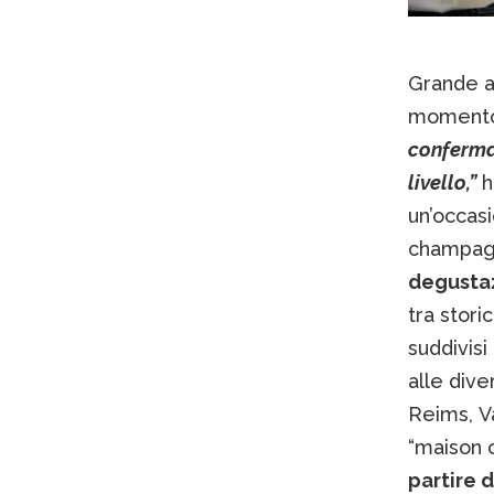
Grande a
momento 
conferma 
livello,”
h
un’occas
champagn
degustaz
tra stori
suddivisi
alle div
Reims, Va
“maison c
partire 