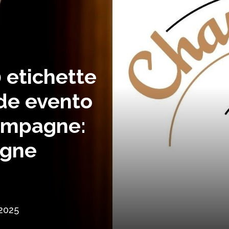
 etichette
nde evento
hampagne:
agne
2025