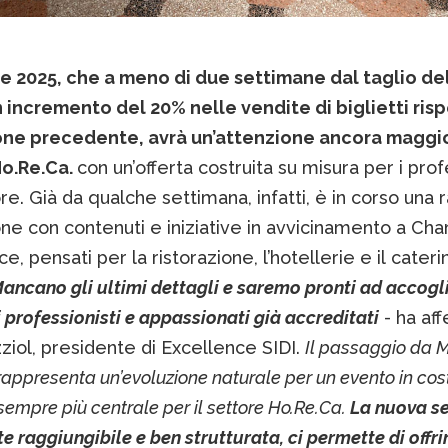
ne 2025, che a meno di due settimane dal taglio del
 incremento del 20% nelle vendite di biglietti ris
ione precedente, avrà un’attenzione ancora maggio
o.Re.Ca.
con un’offerta costruita su misura per i prof
re. Già da qualche settimana, infatti, è in corso una
lone con contenuti e iniziative in avvicinamento a C
e, pensati per la ristorazione, l’hotellerie e il cateri
ancano gli ultimi dettagli e saremo pronti ad accogli
professionisti e appassionati già accreditati
- ha af
iol, presidente di Excellence SIDI.
Il passaggio da 
appresenta un’evoluzione naturale per un evento in cos
 sempre più centrale per il settore Ho.Re.Ca.
La nuova se
e raggiungibile e ben strutturata, ci permette di offri