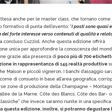
ttesa anche per le master class, che tornano come
formativo di punta dell’evento: “
I posti sono quasi e
del forte interesse verso contenuti di qualità e relato
a concluso Cuzziol. Anche questa edizione offrirà
ione unica per approfondire la conoscenza del mond
e grazie alla presenza di
poco più di 700 etichett
ione in rappresentanza di 145 realtà produttive
s
che Maison e piccoli vigneron. I banchi d’assaggio sa
 come di consueto in base all’area geografica, corri
erse zone di produzione della Champagne – Montag
llée de la Marne, Côte des Blancs, Côte des Bar– ol
lassiche” che invece saranno riunite in una specifica
da questa edizione, inoltre, si potranno degustare l