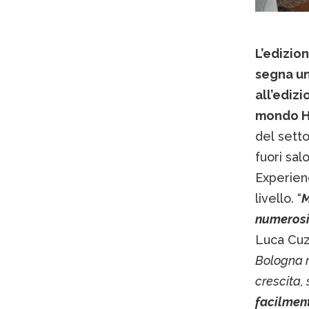
L’edizio
segna un
all’ediz
mondo H
del setto
fuori sa
Experienc
livello. “
M
numerosi 
Luca Cuzz
Bologna r
crescita,
facilment