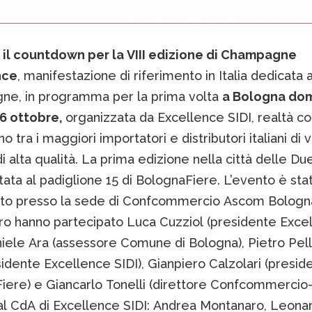
o il countdown per la VIII edizione di Champagne
nce
, manifestazione di riferimento in Italia dedicata a
e, in programma per la prima volta
a Bologna dom
 6 ottobre,
organizzata da Excellence SIDI, realtà 
o tra i maggiori importatori e distributori italiani di v
i di alta qualità. La prima edizione nella città delle Du
tata al padiglione 15 di BolognaFiere. L’evento è sta
to presso la sede di Confcommercio Ascom Bologn
ntro hanno partecipato Luca Cuzziol (presidente Exce
niele Ara (assessore Comune di Bologna), Pietro Pell
idente Excellence SIDI), Gianpiero Calzolari (presid
iere) e Giancarlo Tonelli (direttore Confcommercio
al CdA di Excellence SIDI: Andrea Montanaro, Leona