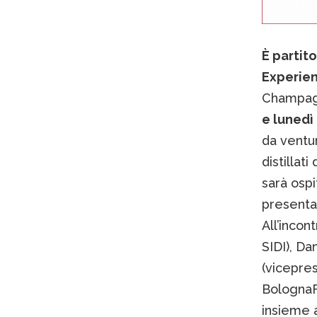
È partit
Experie
Champagn
e lunedì
da ventun
distillat
sarà ospi
presenta
All’inco
SIDI), Da
(vicepres
BolognaF
insieme 