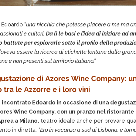
Edoardo “
una nicchia che potesse piacere a me ma a
assionati e cultori.
Da lì le basi e l’idea di iniziare ad a
 battute per esplorarle sotto il profilo della produzi
 doveva essere la ricerca di etichette lontane dalla gran
one e non presenti sul territorio italiano.”
ustazione di
Azores Wine Company: u
 tra le Azzorre e i loro vini
incontrato Edoardo in occasione di una degustaz
Azores Wine Company, con un pranzo nel ristorante 
prea a Milano,
teatro ideale anche per provare qu
nto in diretta.
“Ero in vacanza a sud di Lisbona, e torn