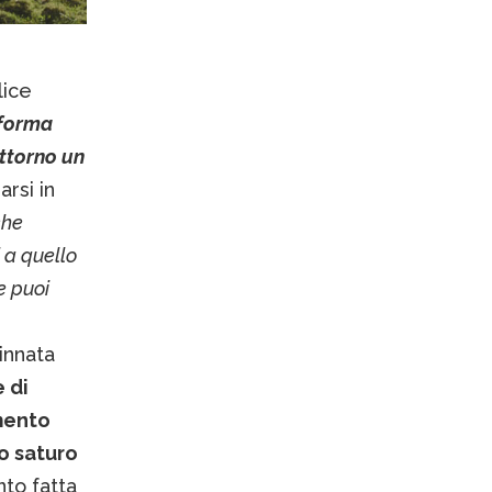
lice
 forma
attorno un
iarsi in
che
 a quello
e puoi
 innata
 di
mento
o saturo
nto fatta