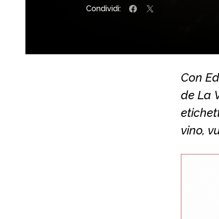
Condividi:
Con Ed
de La V
etichet
vino, v