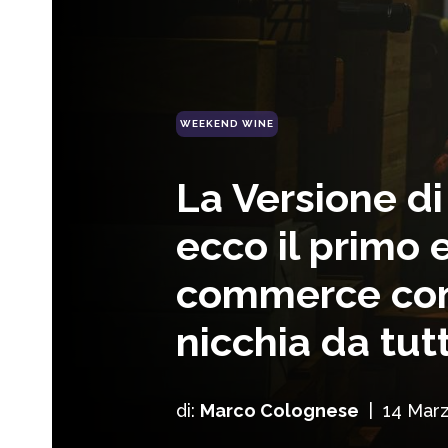
WEEKEND WINE
La Versione di
ecco il primo 
commerce con v
nicchia da tut
di:
Marco Colognese
|
14 Mar