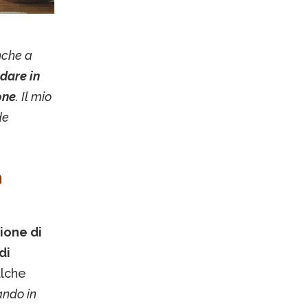
nche a
ndare in
one
. Il mio
de
n
ione di
di
alche
ando in