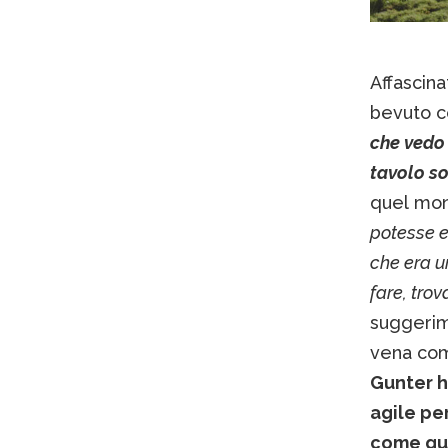
Affascina
bevuto con
che vedo 
tavolo so
quel mond
potesse e
che era un
fare, tro
suggerime
vena com
Gunter h
agile pe
come que