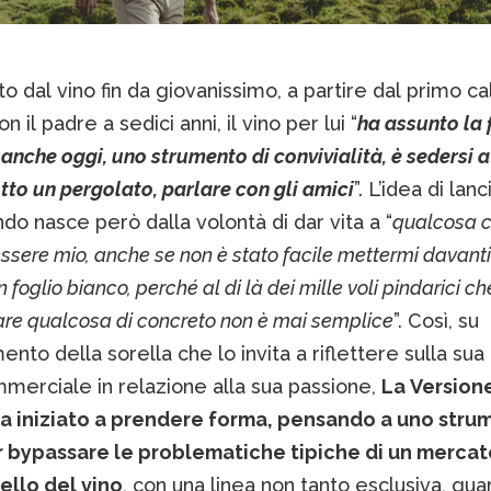
to dal vino fin da giovanissimo, a partire dal primo ca
 il padre a sedici anni, il vino per lui “
ha assunto la
anche oggi, uno strumento di convivialità, è sedersi 
tto un pergolato, parlare con gli amici
”. L’idea di lanc
o nasce però dalla volontà di dar vita a “
qualcosa 
ssere mio, anche se non è stato facile mettermi davanti
 foglio bianco, perché al di là dei mille voli pindarici ch
vare qualcosa di concreto non è mai semplice
”. Così, su
nto della sorella che lo invita a riflettere sulla sua
merciale in relazione alla sua passione,
La Versione
a iniziato a prendere forma, pensando a uno stru
r bypassare le problematiche tipiche di un mercat
llo del vino
, con una linea non tanto esclusiva, qua