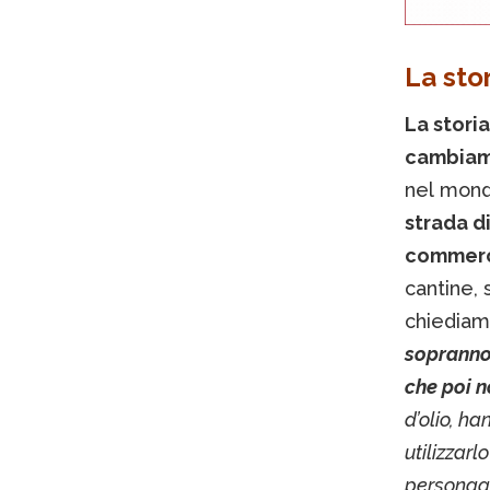
La sto
La stori
cambiam
nel mond
strada di
commerce
cantine, 
chiediamo
soprannom
che poi 
d’olio, ha
utilizzar
personagg