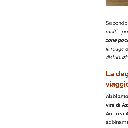
Secondo 
molti app
zone poco
fil rouge
distribuzi
La deg
viaggio
Abbiamo 
vini di 
Andrea A
abbiname