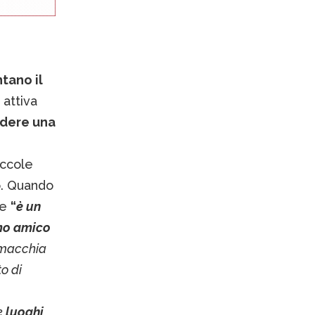
tano il
 attiva
ndere una
piccole
do. Quando
he
“
è un
imo amico
 macchia
o di
e
luoghi