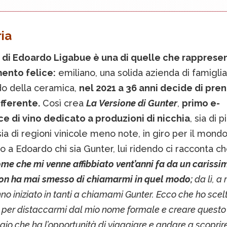
ria
a di Edoardo Ligabue è una di quelle che rappresen
ento felice:
emiliano, una solida azienda di famiglia
o della ceramica,
nel 2021 a 36 anni decide di pre
fferente.
Così crea
La Versione di Gunter
,
primo e-
 di vino dedicato a produzioni di nicchia
, sia di 
sia di regioni vinicole meno note, in giro per il mon
 a Edoardo chi sia Gunter, lui ridendo ci racconta c
e che mi venne affibbiato vent’anni fa da un cariss
non ha mai smesso di chiamarmi in quel modo;
da lì, a
nno iniziato in tanti a chiamami Gunter. Ecco che ho scelt
lo per distaccarmi dal mio nome formale e creare questo
io che ha l’opportunità di viaggiare e andare a scoprir