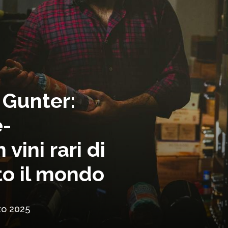
 Gunter:
e-
ini rari di
to il mondo
zo 2025