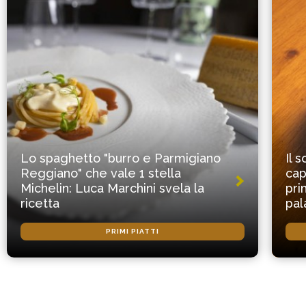
Lo spaghetto "burro e Parmigiano
Il 
Reggiano" che vale 1 stella
cap
Michelin: Luca Marchini svela la
pri
ricetta
pal
PRIMI PIATTI