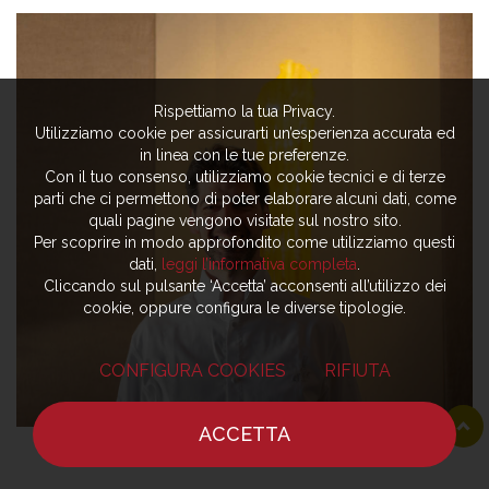
Rispettiamo la tua Privacy.
Utilizziamo cookie per assicurarti un’esperienza accurata ed
in linea con le tue preferenze.
Con il tuo consenso, utilizziamo cookie tecnici e di terze
parti che ci permettono di poter elaborare alcuni dati, come
quali pagine vengono visitate sul nostro sito.
Per scoprire in modo approfondito come utilizziamo questi
dati,
leggi l’informativa completa
.
Cliccando sul pulsante ‘Accetta’ acconsenti all’utilizzo dei
cookie, oppure configura le diverse tipologie.
CONFIGURA COOKIES
RIFIUTA
ACCETTA
HOME
NOTIZIE
CHEF
DOVE MANGIARE