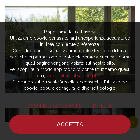
Rispettiamo la tua Privacy.
Utilizziamo cookie per assicurarti un’esperienza accurata ed
in linea con le tue preferenze.
Con il tuo consenso, utilizziamo cookie tecnici e di terze
parti che ci permettono di poter elaborare alcuni dati, come
quali pagine vengono visitate sul nostro sito.
Per scoprire in modo approfondito come utilizziamo questi
dati,
leggi l’informativa completa
.
Cliccando sul pulsante ‘Accetta’ acconsenti all’utilizzo dei
cookie, oppure configura le diverse tipologie.
CONFIGURA COOKIES
RIFIUTA
ACCETTA
HOME
NOTIZIE
CHEF
DOVE MANGIARE