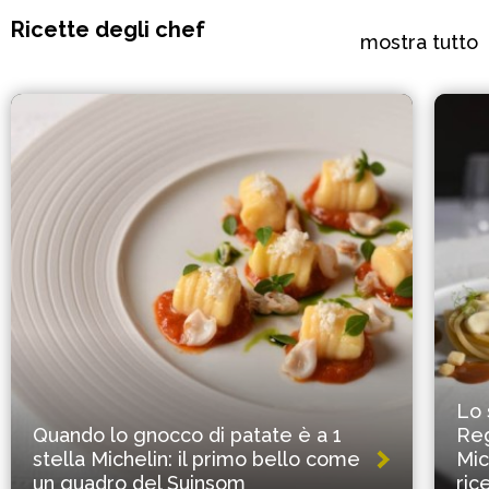
Ricette degli chef
mostra tutto
Lo 
Quando lo gnocco di patate è a 1
Reg
stella Michelin: il primo bello come
Mic
un quadro del Suinsom
ric