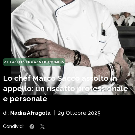
ATTUALITÀ ENOGASTRONOMICA
Lo chef Marco Sacco assolto in
appello: un riscatto professionale
e personale
di:
Nadia Afragola
|
29 Ottobre 2025
Condividi: