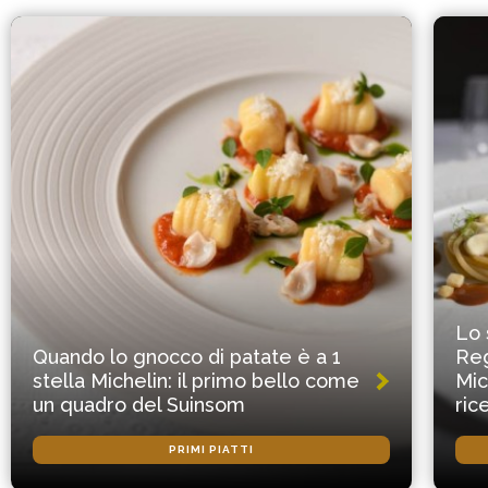
Lo 
Quando lo gnocco di patate è a 1
Reg
stella Michelin: il primo bello come
Mic
un quadro del Suinsom
ric
PRIMI PIATTI