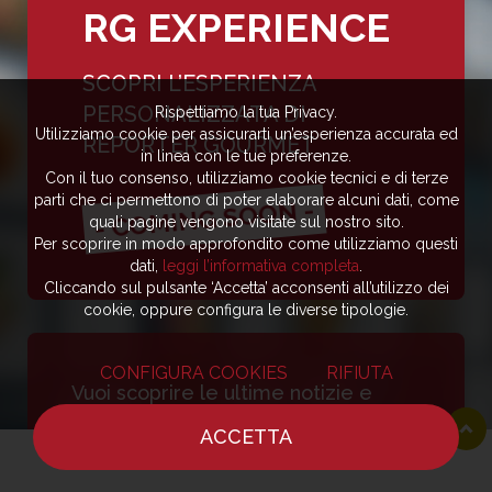
RG EXPERIENCE
SCOPRI L’ESPERIENZA
PERSONALIZZATA DI
Rispettiamo la tua Privacy.
Utilizziamo cookie per assicurarti un’esperienza accurata ed
REPORTER GOURMET
in linea con le tue preferenze.
Con il tuo consenso, utilizziamo cookie tecnici e di terze
parti che ci permettono di poter elaborare alcuni dati, come
- COMING SOON -
quali pagine vengono visitate sul nostro sito.
Per scoprire in modo approfondito come utilizziamo questi
dati,
leggi l’informativa completa
.
Cliccando sul pulsante ‘Accetta’ acconsenti all’utilizzo dei
cookie, oppure configura le diverse tipologie.
CONFIGURA COOKIES
RIFIUTA
Vuoi scoprire le ultime notizie e
ricette dei più grandi chef e
ACCETTA
ristoranti al mondo?
HOME
NOTIZIE
CHEF
DOVE MANGIARE