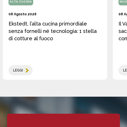
ALTA CUCINA
NUO
08 Agosto 2026
08 A
Ekstedt, l’alta cucina primordiale
Il 
senza fornelli né tecnologia: 1 stella
sac
di cotture al fuoco
co
LEGGI
LE