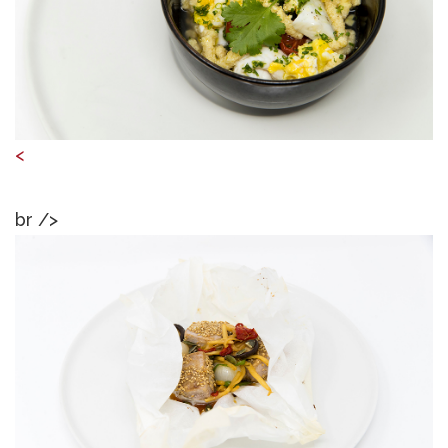
<
br />