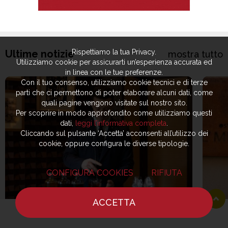
Rispettiamo la tua Privacy.
Ultime notizie
mostra tutto
Utilizziamo cookie per assicurarti un’esperienza accurata ed
in linea con le tue preferenze.
Con il tuo consenso, utilizziamo cookie tecnici e di terze
parti che ci permettono di poter elaborare alcuni dati, come
quali pagine vengono visitate sul nostro sito.
Per scoprire in modo approfondito come utilizziamo questi
dati,
leggi l’informativa completa
.
Cliccando sul pulsante ‘Accetta’ acconsenti all’utilizzo dei
cookie, oppure configura le diverse tipologie.
CONFIGURA COOKIES
RIFIUTA
ACCETTA
HOME
NOTIZIE
CHEF
DOVE MANGIARE