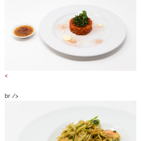
<
br />