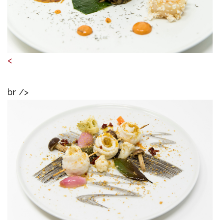
<
br />