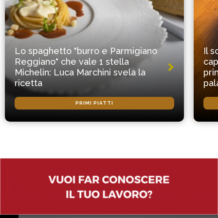
Lo spaghetto "burro e Parmigiano
Il 
Reggiano" che vale 1 stella
cap
Michelin: Luca Marchini svela la
pri
ricetta
pal
PRIMI PIATTI