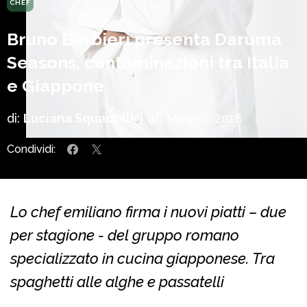
CHEF
Bruno Barbieri presenta Daruma
Seasons, contaminazioni tra Italia
e Giappone
di:
Luciana Squadrilli
|
16 Maggio 2018
Condividi:
Lo chef emiliano firma i nuovi piatti – due
per stagione - del gruppo romano
specializzato in cucina giapponese. Tra
spaghetti alle alghe e passatelli