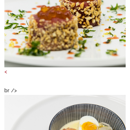
<
br />