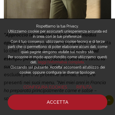
Rispettiamo la tua Privacy.
Utilizziamo cookie per assicurarti un’esperienza accurata ed
“Approccio le verdure con lo stesso modus
in linea con le tue preferenze.
Con il tuo consenso, utilizziamo cookie tecnici e di terze
operandi con cui cucino carne e pesce
– racconta
parti che ci permettono di poter elaborare alcuni dati, come
lo chef –.
Prima di cucinare un asparago ad
quali pagine vengono visitate sul nostro sito.
Per scoprire in modo approfondito come utilizziamo questi
esempio penso: come faccio a estrarre tutta la
dati,
leggi l’informativa completa
.
sua essenza gustativa?”.
Una visione che non
Cliccando sul pulsante ‘Accetta’ acconsenti all’utilizzo dei
cookie, oppure configura le diverse tipologie.
esclude però le proteine animali, sempre
presenti nei suoi menu.
“Nei miei anni in Francia
CONFIGURA COOKIES
RIFIUTA
ho preparato principalmente carne e salse
–
spiega il cuoco piemontese –.
Per me cucinare
ACCETTA
questi ingredienti è sempre e comunque una gioia!”.
HOME
NOTIZIE
CHEF
DOVE MANGIARE