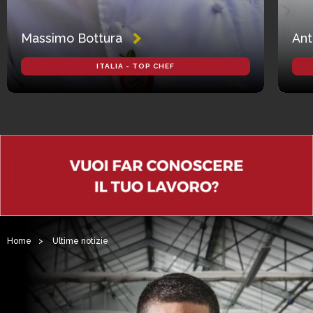
Massimo Bottura
Ant
ITALIA - TOP CHEF
Home
>
Ultime notizie