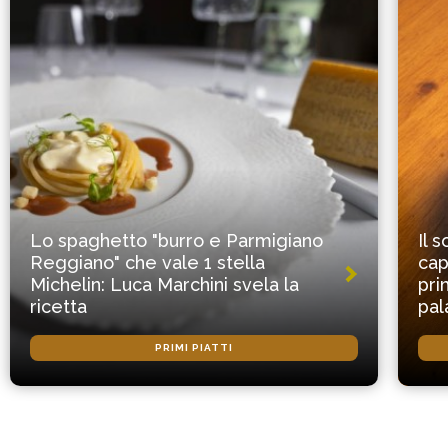
Lo spaghetto "burro e Parmigiano
Il 
Reggiano" che vale 1 stella
cap
Michelin: Luca Marchini svela la
pri
ricetta
pal
PRIMI PIATTI