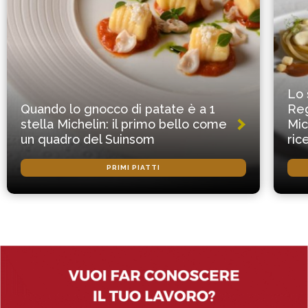
Lo 
Quando lo gnocco di patate è a 1
Reg
stella Michelin: il primo bello come
Mic
un quadro del Suinsom
ric
PRIMI PIATTI