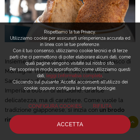
Rispettiamo la tua Privacy.
Utilizziamo cookie per assicurarti un’esperienza accurata ed
in linea con le tue preferenze.
Con il tuo consenso, utilizziamo cookie tecnici e di terze
parti che ci permettono di poter elaborare alcuni dati, come
Insieme al cestino del pane, l’olio “Taggiasco di
quali pagine vengono visitate sul nostro sito.
Per scoprire in modo approfondito come utilizziamo questi
Montagna” monocultivar del frantoio di
dati,
leggi l’informativa completa
.
Sant’Agata di Oneglia, da olive raccolte a
Cliccando sul pulsante ‘Accetta’ acconsenti all’utilizzo dei
cookie, oppure configura le diverse tipologie.
Imperia a 600 m di altitudine. Grande
delicatezza, ma di carattere. Come vuole la
CONFIGURA COOKIES
RIFIUTA
tradizione giapponese, si inizia con
un brodo
rinfrancante
, che resetta e prepara il palato a
ACCETTA
tutto il resto, dalla freschezza agrumata e
HOME
NOTIZIE
CHEF
DOVE MANGIARE
acidula, con sedano, yuzu, olio e coriandolo. Il