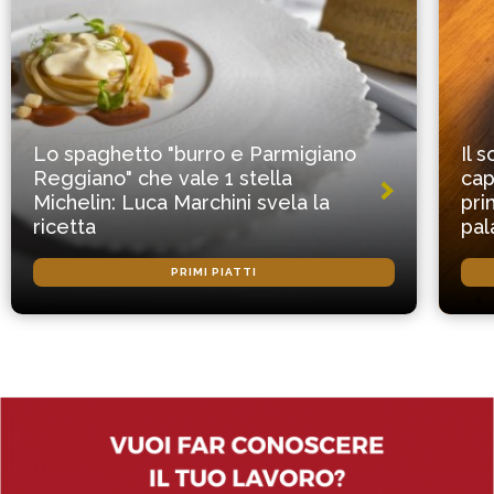
Lo spaghetto "burro e Parmigiano
Il 
Reggiano" che vale 1 stella
cap
Michelin: Luca Marchini svela la
pri
ricetta
pal
PRIMI PIATTI