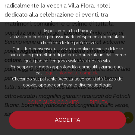
radicalmente la vecchia Villa Flora, hotel
dedicato alla celebrazione di eventi, tra
matrimoni, comunioni e cresime di tutta la
Rispettiamo la tua Privacy.
popolazione del lago. “
L’ospite quando arriva al
Utilizziamo cookie per assicurarti un’esperienza accurata ed
Sereno viene accolto da una ragazza al welcome
in linea con le tue preferenze.
Con il tuo consenso, utilizziamo cookie tecnici e di terze
point:
vogliamo offrire da subito un senso di
parti che ci permettono di poter elaborare alcuni dati, come
calore
, non basta trovare il valletto che
quali pagine vengono visitate sul nostro sito.
Per scoprire in modo approfondito come utilizziamo questi
parcheggia l’auto e poi lo invita a entrare, serve una
dati,
leggi l’informativa completa
.
persona che lo accompagni e spieghi l’albergo e
Cliccando sul pulsante ‘Accetta’ acconsenti all’utilizzo dei
cookie, oppure configura le diverse tipologie.
tutti i suoi servizi in modo discreto. Dopo aver
attraversato i magnifici giardini realizzati da Patrick
CONFIGURA COOKIES
RIFIUTA
Blanc, botanico francese dall’originale ciuffo verde,
sistemati alla perfezione ogni settimana (n.d.a.).
ACCETTA
D’altra parte la clientela qui può permettersi di
HOME
NOTIZIE
CHEF
DOVE MANGIARE
spendere cifre importanti e ogni dettaglio è