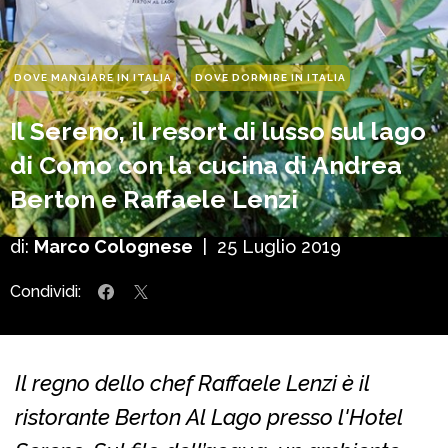
DOVE MANGIARE IN ITALIA
DOVE DORMIRE IN ITALIA
Il Sereno, il resort di lusso sul lago
di Como con la cucina di Andrea
Berton e Raffaele Lenzi
di:
Marco Colognese
|
25 Luglio 2019
Condividi:
Il regno dello chef Raffaele Lenzi è il
ristorante Berton Al Lago presso l'Hotel