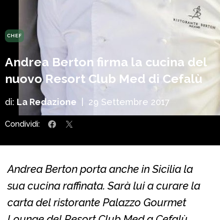
CHEF
Andrea Berton firma la cucina del
nuovo Resort Club Med di Cefalù
di:
La Redazione
|
29 Settembre 2017
Condividi:
Andrea Berton porta anche in Sicilia la
sua cucina raffinata. Sarà lui a curare la
carta del ristorante Palazzo Gourmet
Lounge del Resort Club Med a Cefalù.