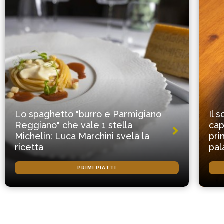
Lo spaghetto "burro e Parmigiano
Il 
Reggiano" che vale 1 stella
cap
Michelin: Luca Marchini svela la
pri
ricetta
pal
PRIMI PIATTI