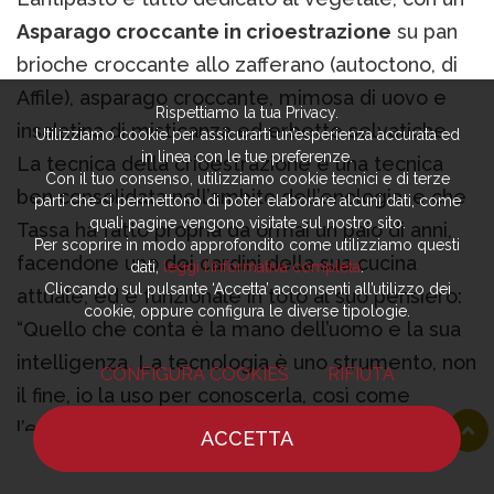
Asparago croccante in crioestrazione
su pan
brioche croccante allo zafferano (autoctono, di
Affile), asparago croccante, mimosa di uovo e
Rispettiamo la tua Privacy.
insalatina di misticanza ed erbette selvatiche.
Utilizziamo cookie per assicurarti un’esperienza accurata ed
in linea con le tue preferenze.
La tecnica della crioestrazione è una tecnica
Con il tuo consenso, utilizziamo cookie tecnici e di terze
ben consolidata nell’ambito dell’enologia, e che
parti che ci permettono di poter elaborare alcuni dati, come
quali pagine vengono visitate sul nostro sito.
Tassa ha fatto propria da ormai un paio di anni,
Per scoprire in modo approfondito come utilizziamo questi
facendone uno dei cardini della sua cucina
dati,
leggi l’informativa completa
.
Cliccando sul pulsante ‘Accetta’ acconsenti all’utilizzo dei
attuale, ed è funzionale in toto al suo pensiero:
cookie, oppure configura le diverse tipologie.
“Quello che conta è la mano dell’uomo e la sua
intelligenza. La tecnologia è uno strumento, non
CONFIGURA COOKIES
RIFIUTA
il fine, io la uso per conoscerla, così come
l’estrazione a freddo e il sottovuoto naturale”.
ACCETTA
La crioestrazione permette di avere una
HOME
NOTIZIE
CHEF
DOVE MANGIARE