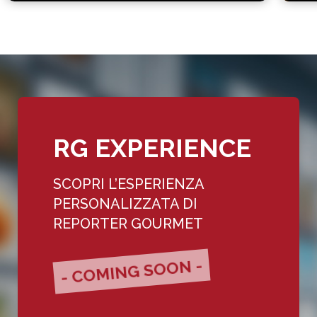
RG EXPERIENCE
SCOPRI L’ESPERIENZA
PERSONALIZZATA DI
REPORTER GOURMET
- COMING SOON -