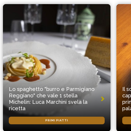
Lo spaghetto "burro e Parmigiano
Il 
Reggiano" che vale 1 stella
cap
Michelin: Luca Marchini svela la
pri
ricetta
pal
PRIMI PIATTI