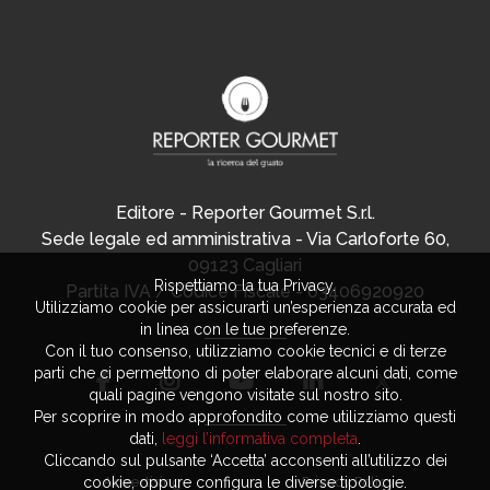
Editore - Reporter Gourmet S.r.l.
Sede legale ed amministrativa - Via Carloforte 60,
09123 Cagliari
Rispettiamo la tua Privacy.
Partita IVA / Codice Fiscale - 03406920920
Utilizziamo cookie per assicurarti un’esperienza accurata ed
in linea con le tue preferenze.
Con il tuo consenso, utilizziamo cookie tecnici e di terze
parti che ci permettono di poter elaborare alcuni dati, come
quali pagine vengono visitate sul nostro sito.
Per scoprire in modo approfondito come utilizziamo questi
dati,
leggi l’informativa completa
.
Cliccando sul pulsante ‘Accetta’ acconsenti all’utilizzo dei
cookie, oppure configura le diverse tipologie.
Advertising
Privacy Policy