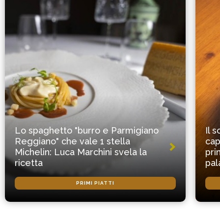
Lo spaghetto "burro e Parmigiano
Il 
Reggiano" che vale 1 stella
cap
Michelin: Luca Marchini svela la
pri
ricetta
pal
PRIMI PIATTI