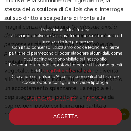
intuitive. È la solitudine dell’ingrediente, la
stessa dello scultore di Caillois che si interroga
sul suo diritto a scalpellare di fronte alla
magnificenza della natura:
“Je m’essaie ainsi à
Rispettiamo la tua Privacy.
des sculptures secrètes, que je ne montre à
Utilizziamo cookie per assicurarti un’esperienza accurata ed
in linea con le tue preferenze.
personne et qui sont faites de pierres où je n’ai
Con il tuo consenso, utilizziamo cookie tecnici e di terze
presque rien modifié
”… Anche grazie all’orto,
parti che ci permettono di poter elaborare alcuni dati, come
quali pagine vengono visitate sul nostro sito.
probabilmente, che ha messo al centro il
Per scoprire in modo approfondito come utilizziamo questi
vegetale. Esaltare senza banalizzare diventa
dati,
leggi l’informativa completa
.
Cliccando sul pulsante ‘Accetta’ acconsenti all’utilizzo dei
allora la sfida più difficile, attraverso un gesto o
cookie, oppure configura le diverse tipologie.
un accostamento spiazzante. La regola è il
depistaggio: in ogni piatto c’è una mossa da
CONFIGURA COOKIES
RIFIUTA
capire, ogni pasto configura una partita a
scacchi. Anche quando, come è generalmente il
ACCETTA
caso, i riferimenti sono marchesiani o meglio
HOME
NOTIZIE
CHEF
DOVE MANGIARE