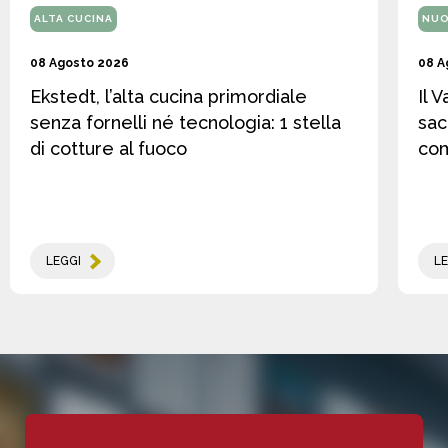
ALTA CUCINA
NUO
08 Agosto 2026
08 A
Ekstedt, l’alta cucina primordiale
Il 
senza fornelli né tecnologia: 1 stella
sac
di cotture al fuoco
co
LEGGI
LE