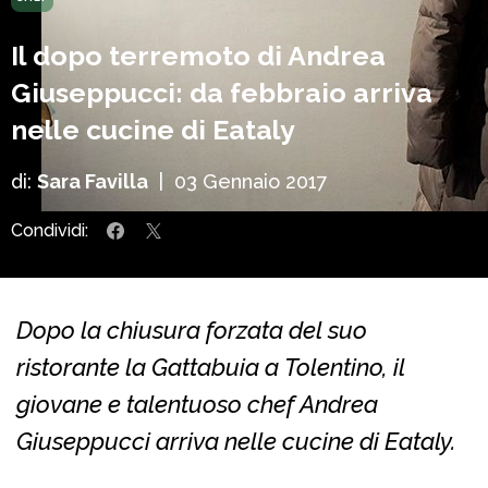
Il dopo terremoto di Andrea
Giuseppucci: da febbraio arriva
nelle cucine di Eataly
di:
Sara Favilla
|
03 Gennaio 2017
Condividi:
Dopo la chiusura forzata del suo
ristorante la Gattabuia a Tolentino, il
giovane e talentuoso chef Andrea
Giuseppucci arriva nelle cucine di Eataly.