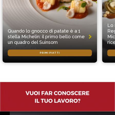
Lo 
Quando lo gnocco di patate è a 1
Reg
stella Michelin: il primo bello come
Mic
un quadro del Suinsom
ric
PRIMI PIATTI