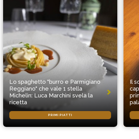
Lo spaghetto "burro e Parmigiano
Il 
Reggiano" che vale 1 stella
cap
Michelin: Luca Marchini svela la
pri
ricetta
pal
PRIMI PIATTI