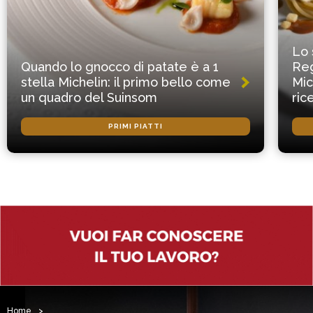
Lo 
Quando lo gnocco di patate è a 1
Reg
stella Michelin: il primo bello come
Mic
un quadro del Suinsom
ric
PRIMI PIATTI
Home
>