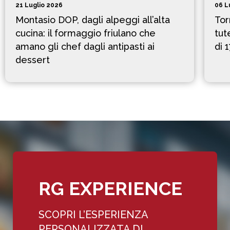
21 Luglio 2026
06 L
Montasio DOP, dagli alpeggi all’alta
Tor
cucina: il formaggio friulano che
tut
amano gli chef dagli antipasti ai
di 
dessert
RG EXPERIENCE
SCOPRI L’ESPERIENZA
PERSONALIZZATA DI