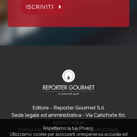
ISCRIVITI
Editore - Reporter Gourmet S.r.l.
Sede legale ed amministrativa - Via Carloforte 60,
09123 Cagliari
Rispettiamo la tua Privacy.
Partita IVA / Codice Fiscale - 03406920920
Utilizziamo cookie per assicurarti un’esperienza accurata ed